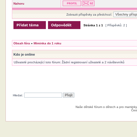
Nahoru
Zobrazit příspěvky za předchozí:
Stránka
1
z
1
[ Příspěvků: 2 ]
Obsah fóra
»
Miminka do 1 roku
Kdo je online
Uživatelé procházející toto fórum: Žádní registrovaní uživatelé a 2 návštevníků
Hledat:
Naše dětské fórum o dětech a pro maminky
Čes