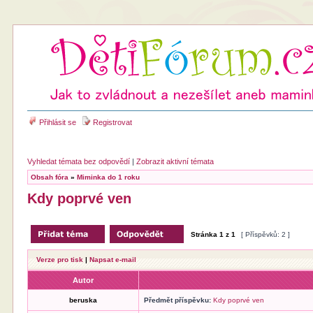
Přihlásit se
Registrovat
Vyhledat témata bez odpovědí
|
Zobrazit aktivní témata
Obsah fóra
»
Miminka do 1 roku
Kdy poprvé ven
Stránka
1
z
1
[ Příspěvků: 2 ]
Verze pro tisk
|
Napsat e-mail
Autor
beruska
Předmět příspěvku:
Kdy poprvé ven