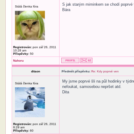
S jak starým miminkem se chodí poprvé
Stálá členka fóra
Bára
Registrován:
pon zář 26, 2011
10:28 am
Příspěvky:
50
Nahoru
ditaon
Předmět příspěvku:
Re: Kdy poprvé ven
My jsme poprvé šli na půl hodinky v týdnu
Stálá členka fóra
nefoukat, samosebou nepršet atd.
Dita
Registrován:
pon zář 26, 2011
6:29 am
Příspěvky:
60