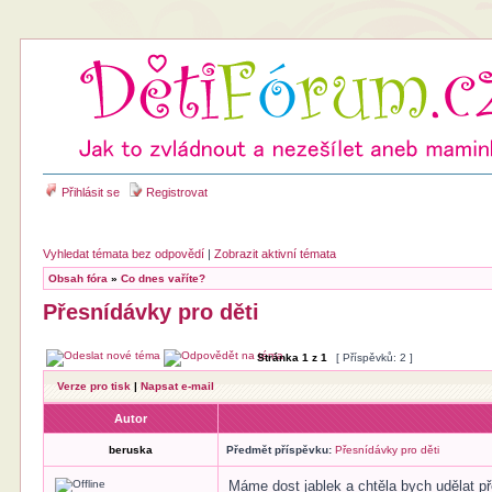
Přihlásit se
Registrovat
Vyhledat témata bez odpovědí
|
Zobrazit aktivní témata
Obsah fóra
»
Co dnes vaříte?
Přesnídávky pro děti
Stránka
1
z
1
[ Příspěvků: 2 ]
Verze pro tisk
|
Napsat e-mail
Autor
beruska
Předmět příspěvku:
Přesnídávky pro děti
Máme dost jablek a chtěla bych udělat p