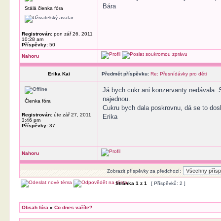
Bára
Stálá členka fóra
Registrován:
pon zář 26, 2011
10:28 am
Příspěvky:
50
Nahoru
Erika Kai
Předmět příspěvku:
Re: Přesnídávky pro děti
Já bych cukr ani konzervanty nedávala. 
najednou.
Členka fóra
Cukru bych dala poskrovnu, dá se to dos
Registrován:
úte zář 27, 2011
Erika
3:46 pm
Příspěvky:
37
Nahoru
Zobrazit příspěvky za předchozí:
Stránka
1
z
1
[ Příspěvků: 2 ]
Obsah fóra
»
Co dnes vaříte?