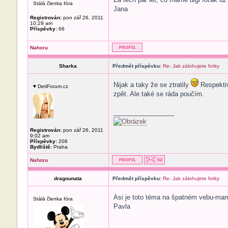
Stálá členka fóra
Jana
Registrován:
pon zář 26, 2011
10:29 am
Příspěvky:
66
Nahoru
Sharka
Předmět příspěvku:
Re: Jak zálohujete fotky
Nijak a taky že se ztratily
Respektiv
♥ DetiForum.cz
zpět. Ale také se ráda poučím.
_________________
Registrován:
pon zář 26, 2011
9:02 am
Příspěvky:
208
Bydliště:
Praha
Nahoru
dragounata
Předmět příspěvku:
Re: Jak zálohujete fotky
Asi je toto téma na špatném vebu-mam
Stálá členka fóra
Pavla