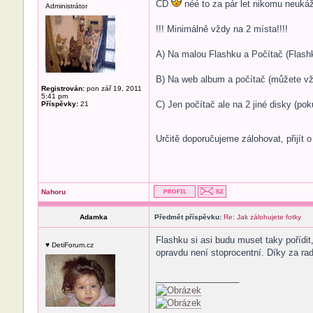
CD
néé to za pár let nikomu neukáž
Administrátor
!!! Minimálně vždy na 2 místa!!!!
A) Na malou Flashku a Počítač (Flashk
B) Na web album a počítač (můžete vž
Registrován:
pon zář 19, 2011
5:41 pm
C) Jen počítač ale na 2 jiné disky (po
Příspěvky:
21
Určitě doporučujeme zálohovat, přijít o
Nahoru
Adamka
Předmět příspěvku:
Re: Jak zálohujete fotky
Flashku si asi budu muset taky pořídi
♥ DetiForum.cz
opravdu není stoprocentní. Díky za rad
_________________