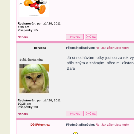
Registrován:
pon zář 26, 2011
6:55 am
Příspěvky:
65
Nahoru
beruska
Předmět příspěvku:
Re: Jak zálohujete fotky
Já si nechávám fotky jednou za rok vy
Stálá členka fóra
příbuzným a známým, něco mi zůstan
Bára
Registrován:
pon zář 26, 2011
10:28 am
Příspěvky:
50
Nahoru
DětiFórum.cz
Předmět příspěvku:
Re: Jak zálohujete fotky