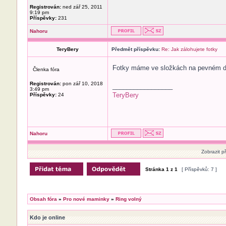
Registrován:
ned zář 25, 2011
9:19 pm
Příspěvky:
231
Nahoru
TeryBery
Předmět příspěvku:
Re: Jak zálohujete fotky
Fotky máme ve složkách na pevném dis
Členka fóra
Registrován:
pon zář 10, 2018
_________________
3:49 pm
TeryBery
Příspěvky:
24
Nahoru
Zobrazit p
Stránka
1
z
1
[ Příspěvků: 7 ]
Obsah fóra
»
Pro nové maminky
»
Ring volný
Kdo je online