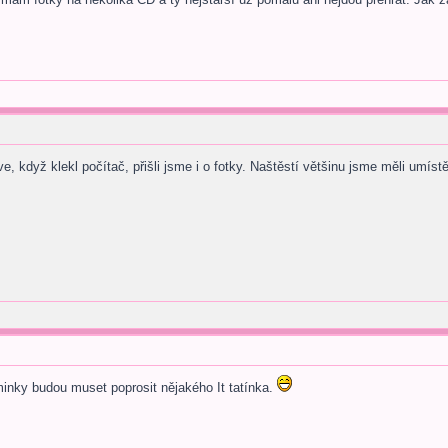
e, když klekl počítač, přišli jsme i o fotky. Naštěstí většinu jsme měli umís
inky budou muset poprosit nějakého It tatínka.