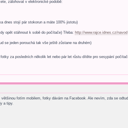
ete, zálohovat v elektronické podobě:
a dnes stojí pár stokorun a máte 100% jistotu)
dy opět stáhnout k sobě do počítače) Třeba:
http://www.rajce.idnes.cz/navod
kud se jeden porouchá tak vše ještě zůstane na druhém)
 fotky za posledních několik let nebo pár let růstu dítěte pro sesypání počíta
t, většinou fotím mobilem, fotky dávám na Facebook. Ale nevím, zda se odtud 
y a tipy.