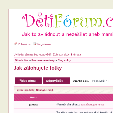
Přihlásit se
Registrovat
Vyhledat témata bez odpovědí
|
Zobrazit aktivní témata
Obsah fóra
»
Pro nové maminky
»
Ring volný
Jak zálohujete fotky
Stránka
1
z
1
[ Příspěvků: 7 ]
Verze pro tisk
|
Napsat e-mail
Autor
janicka
Předmět příspěvku:
Jak zálohujete fotky
Za těch pár let, co máme digi foťák už