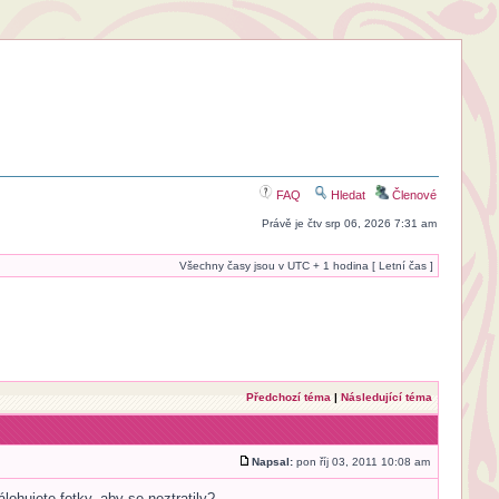
FAQ
Hledat
Členové
Právě je čtv srp 06, 2026 7:31 am
Všechny časy jsou v UTC + 1 hodina [ Letní čas ]
Předchozí téma
|
Následující téma
Napsal:
pon říj 03, 2011 10:08 am
lohujete fotky, aby se neztratily?