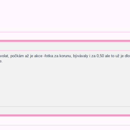
volat, počkám až je akce -fotka za korunu, bývávaly i za 0,50 ale to už je d
e.