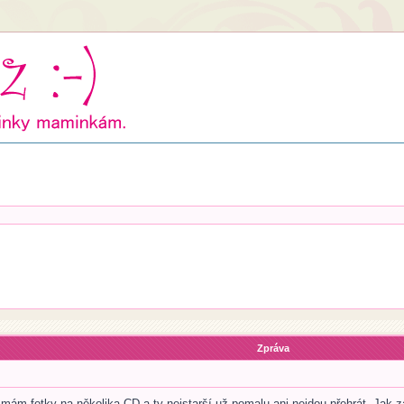
Zpráva
 mám fotky na několika CD a ty nejstarší už pomalu ani nejdou přehrát. Jak zá