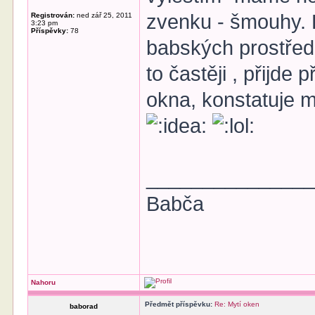
zvenku - šmouhy. 
Registrován:
ned zář 25, 2011
3:23 pm
Příspěvky:
78
babských prostřed
to častěji , přijde
okna, konstatuje m
______________
Babča
Nahoru
Předmět příspěvku:
Re: Mytí oken
baborad