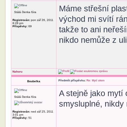
Máme střešní plast
Stálá členka fóra
východ mi svítí rá
Registrován:
pon zář 26, 2011
8:28 pm
Příspěvky:
69
takže to ani neřeš
nikdo nemůže z uli
Nahoru
Předmět příspěvku:
Re: Mytí oken
Boubelka
A stejně jako mytí 
Stálá členka fóra
smysluplné, nikdy 
Registrován:
ned zář 25, 2011
3:01 pm
Příspěvky:
51
______________