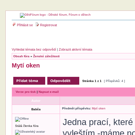
Přihlásit se
Registrovat
Vyhledat témata bez odpovědí
|
Zobrazit aktivní témata
Obsah fóra
»
Ženské záležitosti
Mytí oken
Stránka
1
z
1
[ Příspěvků: 4 ]
Verze pro tisk
|
Napsat e-mail
Autor
Předmět příspěvku:
Mytí oken
Babča
Jedna prací, které
Stálá členka fóra
vyleštím -máme no