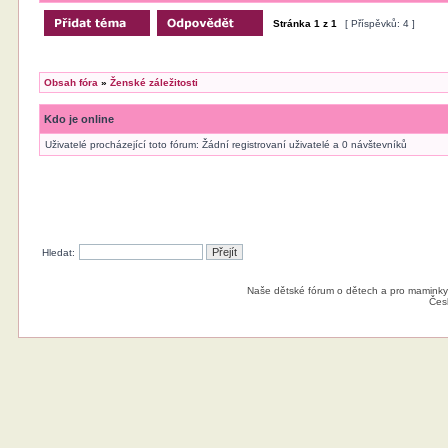
Stránka
1
z
1
[ Příspěvků: 4 ]
Obsah fóra
»
Ženské záležitosti
Kdo je online
Uživatelé procházející toto fórum: Žádní registrovaní uživatelé a 0 návštevníků
Hledat:
Naše dětské fórum o dětech a pro maminky
Čes