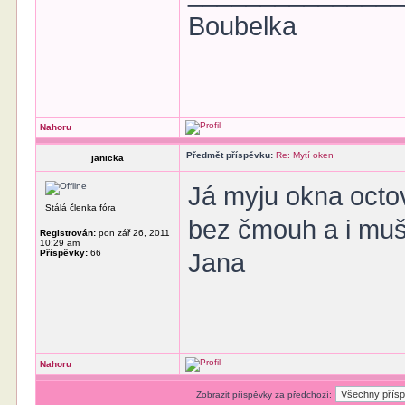
Boubelka
Nahoru
Předmět příspěvku:
Re: Mytí oken
janicka
Já myju okna octov
Stálá členka fóra
bez čmouh a i muš
Registrován:
pon zář 26, 2011
10:29 am
Příspěvky:
66
Jana
Nahoru
Zobrazit příspěvky za předchozí: