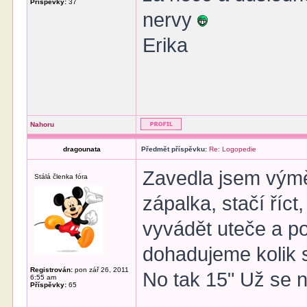
Příspěvky:
37
nervy
Erika
Nahoru
dragounata
Předmět příspěvku:
Re: Logopedie
Zavedla jsem výmě
Stálá členka fóra
zápalka, stačí říct
vyvádět uteče a po 
dohadujeme kolik sl
Registrován:
pon zář 26, 2011
No tak 15" Už se n
6:55 am
Příspěvky:
65