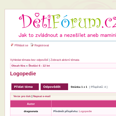
Přihlásit se
Registrovat
Vyhledat témata bez odpovědí
|
Zobrazit aktivní témata
Obsah fóra
»
Školáci 6 - 12 let
Logopedie
Stránka
1
z
1
[ Příspěvků: 4 ]
Verze pro tisk
|
Napsat e-mail
Autor
dragounata
Předmět příspěvku:
Logopedie