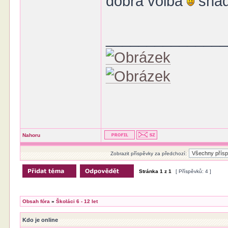
dobrá volba
snad
______________
Nahoru
Zobrazit příspěvky za předchozí:
Stránka
1
z
1
[ Příspěvků: 4 ]
Obsah fóra
»
Školáci 6 - 12 let
Kdo je online