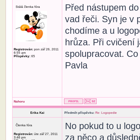
Před nástupem do p
Stálá členka fóra
vad řeči. Syn je v 
chodíme a u logope
hrůza. Při cvičení
Registrován:
pon zář 26, 2011
spolupracovat. Co
6:55 am
Příspěvky:
65
Pavla
Nahoru
Erika Kai
Předmět příspěvku:
Re: Logopedie
No pokud to u log
Členka fóra
Registrován:
úte zář 27, 2011
za něco a důsledně
3:46 pm