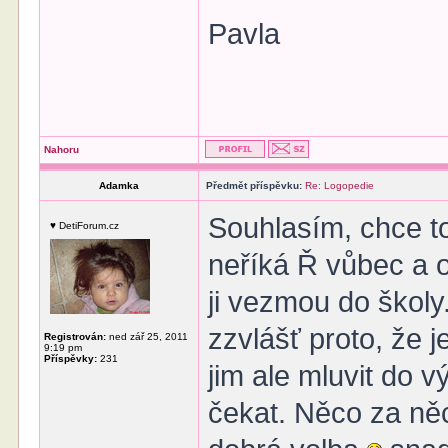
Pavla
Nahoru
Adamka
Předmět příspěvku:
Re: Logopedie
Souhlasím, chce to 
♥ DetiForum.cz
neříká Ř vůbec a on
ji vezmou do školy.
zzvlášť proto, že j
Registrován:
ned zář 25, 2011
9:19 pm
Příspěvky:
231
jim ale mluvit do 
čekat. Něco za ně