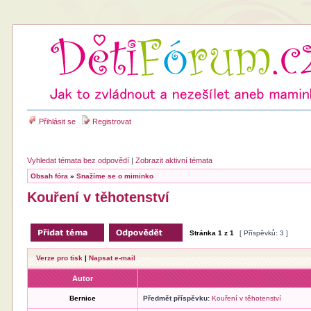
Přihlásit se
Registrovat
Vyhledat témata bez odpovědí
|
Zobrazit aktivní témata
Obsah fóra
»
Snažíme se o miminko
Kouření v těhotenství
Stránka
1
z
1
[ Příspěvků: 3 ]
Verze pro tisk
|
Napsat e-mail
Autor
Bernice
Předmět příspěvku:
Kouření v těhotenství