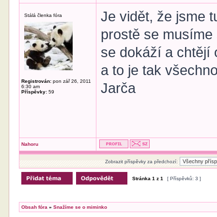
Je vidět, že jsme
Stálá členka fóra
prostě se musíme 
se dokáží a chtějí
a to je tak všechn
Registrován:
pon zář 26, 2011
Jarča
6:30 am
Příspěvky:
59
Nahoru
Zobrazit příspěvky za předchozí:
Stránka
1
z
1
[ Příspěvků: 3 ]
Obsah fóra
»
Snažíme se o miminko