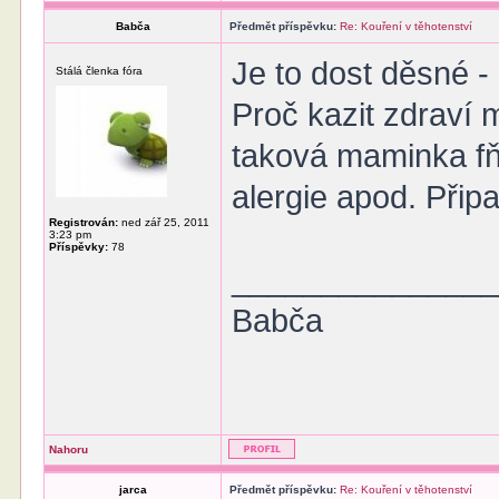
Babča
Předmět příspěvku:
Re: Kouření v těhotenství
Je to dost děsné -
Stálá členka fóra
Proč kazit zdraví
taková maminka fň
alergie apod. Přip
Registrován:
ned zář 25, 2011
3:23 pm
Příspěvky:
78
______________
Babča
Nahoru
jarca
Předmět příspěvku:
Re: Kouření v těhotenství