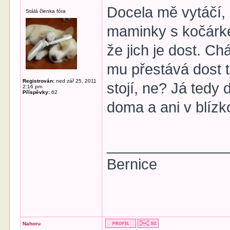
Docela mě vytáčí,
Stálá členka fóra
maminky s kočárke
že jich je dost. C
mu přestává dost 
Registrován:
ned zář 25, 2011
stojí, ne? Já tedy 
2:16 pm
Příspěvky:
62
doma a ani v blízk
______________
Bernice
Nahoru