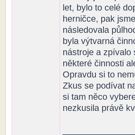
let, bylo to celé do
herničce, pak jsme 
následovala půlhod
byla výtvarná činn
nástroje a zpívalo
některé činnosti al
Opravdu si to nem
Zkus se podívat na
si tam něco vyber
nezkusila právě kvů
______________