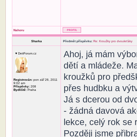
Nahoru
Sharka
Předmět příspěvku:
Re: Kroužky pro dvouleťáky
Ahoj, já mám výbo
♥ DetiForum.cz
dětí a mládeže. M
kroužků pro předšk
Registrován:
pon zář 26, 2011
9:02 am
přes hudbku a výtv
Příspěvky:
208
Bydliště:
Praha
Já s dcerou od dvou
- žádná davová akc
lekce, celý rok se r
Později jsme přibra