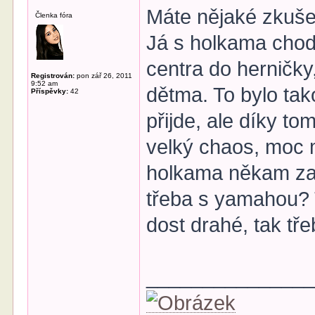
Máte nějaké zkušen
Členka fóra
Já s holkama chod
centra do herničky
Registrován:
pon zář 26, 2011
9:52 am
dětma. To bylo tak
Příspěvky:
42
přijde, ale díky t
velký chaos, moc m
holkama někam zač
třeba s yamahou? T
dost drahé, tak tře
______________