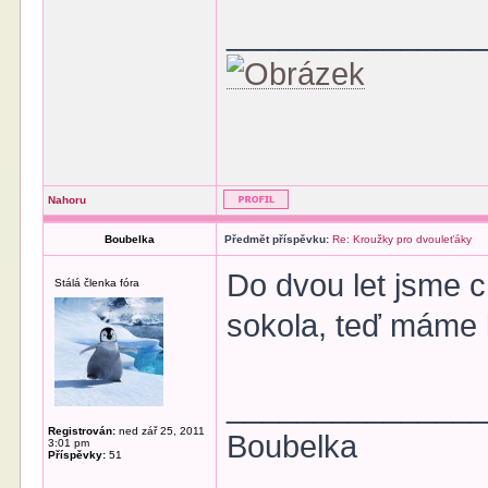
______________
Nahoru
Boubelka
Předmět příspěvku:
Re: Kroužky pro dvouleťáky
Do dvou let jsme c
Stálá členka fóra
sokola, teď máme k
______________
Registrován:
ned zář 25, 2011
Boubelka
3:01 pm
Příspěvky:
51