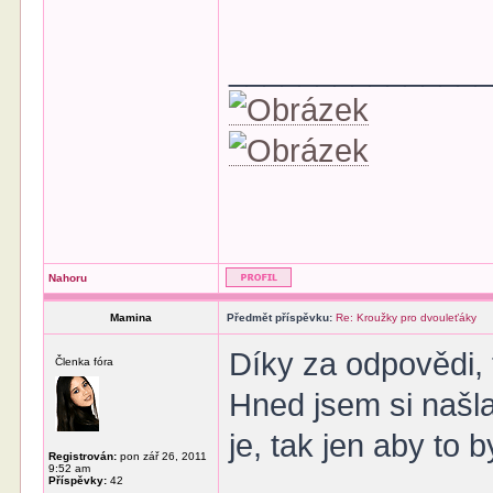
______________
Nahoru
Mamina
Předmět příspěvku:
Re: Kroužky pro dvouleťáky
Díky za odpovědi,
Členka fóra
Hned jsem si našla
je, tak jen aby to 
Registrován:
pon zář 26, 2011
9:52 am
Příspěvky:
42