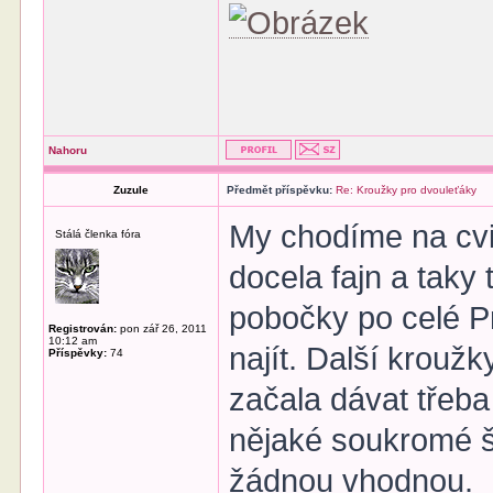
Nahoru
Zuzule
Předmět příspěvku:
Re: Kroužky pro dvouleťáky
My chodíme na cvič
Stálá členka fóra
docela fajn a taky
pobočky po celé Pr
Registrován:
pon zář 26, 2011
10:12 am
najít. Další krouž
Příspěvky:
74
začala dávat třeb
nějaké soukromé š
žádnou vhodnou.