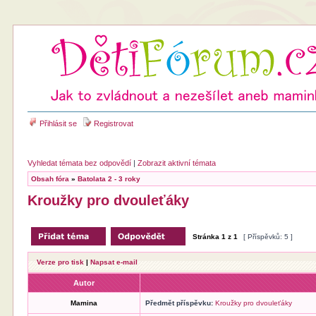
Přihlásit se
Registrovat
Vyhledat témata bez odpovědí
|
Zobrazit aktivní témata
Obsah fóra
»
Batolata 2 - 3 roky
Kroužky pro dvouleťáky
Stránka
1
z
1
[ Příspěvků: 5 ]
Verze pro tisk
|
Napsat e-mail
Autor
Mamina
Předmět příspěvku:
Kroužky pro dvouleťáky