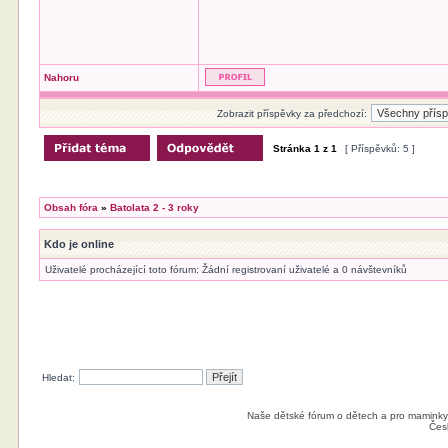
Nahoru
Zobrazit příspěvky za předchozí:
Stránka
1
z
1
[ Příspěvků: 5 ]
Obsah fóra
»
Batolata 2 - 3 roky
Kdo je online
Uživatelé procházející toto fórum: Žádní registrovaní uživatelé a 0 návštevníků
Hledat:
Naše dětské fórum o dětech a pro maminky
Čes