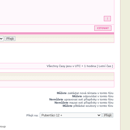
Všechny časy jsou v UTC + 1 hodina [ Letní čas ]
Můžete
zakládat nová témata v tomto fóru
Můžete
odpovídat v tomto fóru
Nemůžete
upravovat své příspěvky v tomto fóru
Nemůžete
mazat své příspěvky v tomto fóru
Můžete
přikládat soubory v tomto fóru
Přejít na:
roup