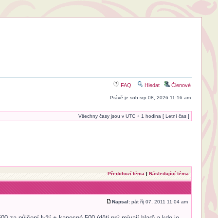
FAQ
Hledat
Členové
Právě je sob srp 08, 2026 11:16 am
Všechny časy jsou v UTC + 1 hodina [ Letní čas ]
Předchozí téma
|
Následující téma
Napsal:
pát říj 07, 2011 11:04 am
0 za půjčení lyží + kapesné 500 (děti prý mívají hlad) a kde je