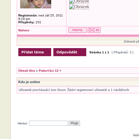
Registrován:
ned zář 25, 2011
9:19 pm
Příspěvky:
231
Nahoru
Zobrazit p
Stránka
1
z
1
[ Příspěvků: 3 ]
Obsah fóra
»
Puberťáci 12 +
Kdo je online
Uživatelé procházející toto fórum: Žádní registrovaní uživatelé a 1 návštěvník
Hledat:
Naš