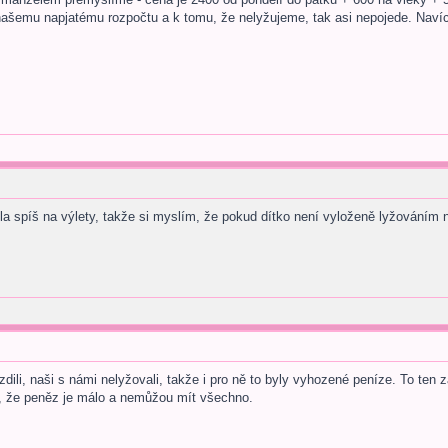
ašemu napjatému rozpočtu a k tomu, že nelyžujeme, tak asi nepojede. Navíc 
dila spíš na výlety, takže si myslím, že pokud dítko není vyloženě lyžováním
zdili, naši s námi nelyžovali, takže i pro ně to byly vyhozené peníze. To ten 
, že peněz je málo a nemůžou mít všechno.