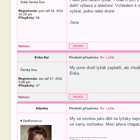
Stálá členka fóra
další výbava a oblečení. Vzhledem k n
vybrat, jedno nebo druhé.
Registrován:
pon zář 26, 2011
10:29 am
Příspěvky:
66
Jana
Nahoru
Erika Kai
Předmět příspěvku:
Re: Lyžák
My jsme dceři lyžák zaplatili, ale cho
Členka fóra
Erika
Registrován:
úte zář 27, 2011
3:46 pm
Příspěvky:
37
Nahoru
Adamka
Předmět příspěvku:
Re: Lyžák
My se sestrou jako děti na lyžáky neje
♥ DetiForum.cz
se samy rozhodou. Musí přece chápat
_________________