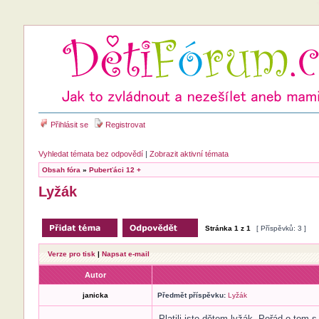
Přihlásit se
Registrovat
Vyhledat témata bez odpovědí
|
Zobrazit aktivní témata
Obsah fóra
»
Puberťáci 12 +
Lyžák
Stránka
1
z
1
[ Příspěvků: 3 ]
Verze pro tisk
|
Napsat e-mail
Autor
janicka
Předmět příspěvku:
Lyžák
Platili jste dětem lyžák. Pořád o tom 