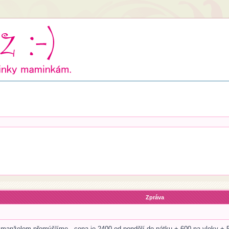
Zpráva
s manželem přemýšlíme - cena je 2400 od pondělí do pátku + 600 na vleky + 50