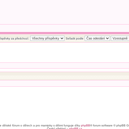
říspěvky za předchozí:
Seřadit podle
e dětské fórum o dětech a pro maminky s dětmi funguje díky
phpBB
® forum software © phpBB G
Český překlad –
phpBB.cz