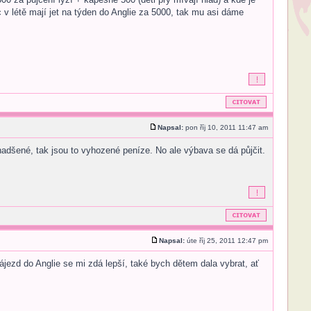
v létě mají jet na týden do Anglie za 5000, tak mu asi dáme
Napsal:
pon říj 10, 2011 11:47 am
 nadšené, tak jsou to vyhozené peníze. No ale výbava se dá půjčit.
Napsal:
úte říj 25, 2011 12:47 pm
zájezd do Anglie se mi zdá lepší, také bych dětem dala vybrat, ať