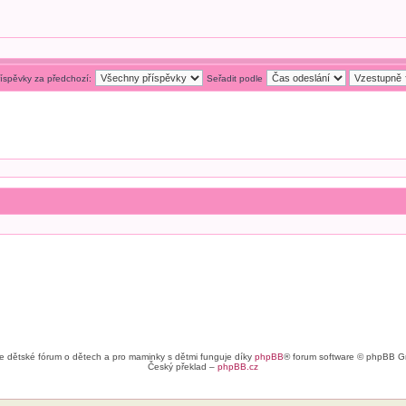
říspěvky za předchozí:
Seřadit podle
e dětské fórum o dětech a pro maminky s dětmi funguje díky
phpBB
® forum software © phpBB G
Český překlad –
phpBB.cz