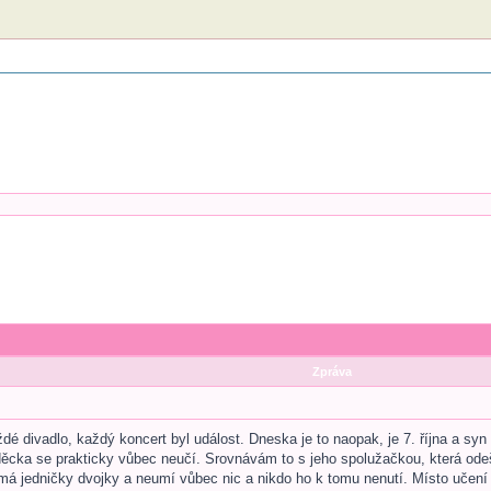
Zpráva
dé divadlo, každý koncert byl událost. Dneska je to naopak, je 7. října a syn
 děcka se prakticky vůbec neučí. Srovnávám to s jeho spolužačkou, která odeš
 má jedničky dvojky a neumí vůbec nic a nikdo ho k tomu nenutí. Místo učení 