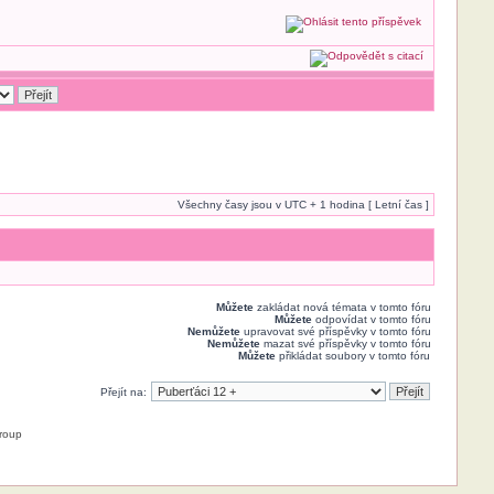
Všechny časy jsou v UTC + 1 hodina [ Letní čas ]
Můžete
zakládat nová témata v tomto fóru
Můžete
odpovídat v tomto fóru
Nemůžete
upravovat své příspěvky v tomto fóru
Nemůžete
mazat své příspěvky v tomto fóru
Můžete
přikládat soubory v tomto fóru
Přejít na:
roup