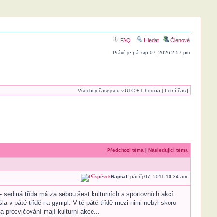
FAQ
Hledat
Členové
Právě je pát srp 07, 2026 2:57 pm
Všechny časy jsou v UTC + 1 hodina [ Letní čas ]
Předchozí téma
|
Následující téma
Napsal:
pát říj 07, 2011 10:34 am
 - sedmá třída má za sebou šest kulturních a sportovních akcí.
la v páté třídě na gympl. V té páté třídě mezi nimi nebyl skoro
a procvičování mají kulturní akce...