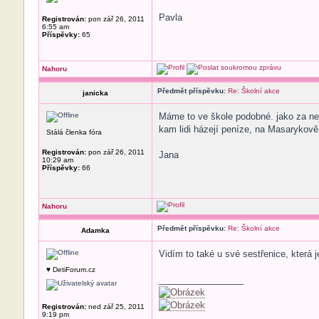
Pavla
Registrován:
pon zář 26, 2011
6:55 am
Příspěvky:
65
Nahoru
Předmět příspěvku:
Re: Školní akce
janicka
Máme to ve škole podobné. jako za nej
kam lidi házejí peníze, na Masarykově
Stálá členka fóra
Registrován:
pon zář 26, 2011
Jana
10:29 am
Příspěvky:
66
Nahoru
Předmět příspěvku:
Re: Školní akce
Adamka
Vidím to také u své sestřenice, která j
♥ DetiForum.cz
_________________
Registrován:
ned zář 25, 2011
9:19 pm