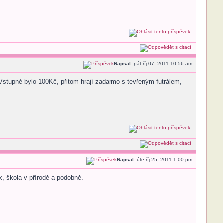
Napsal:
pát říj 07, 2011 10:56 am
 Vstupné bylo 100Kč, přitom hrají zadarmo s tevřeným futrálem,
Napsal:
úte říj 25, 2011 1:00 pm
ák, škola v přírodě a podobně.