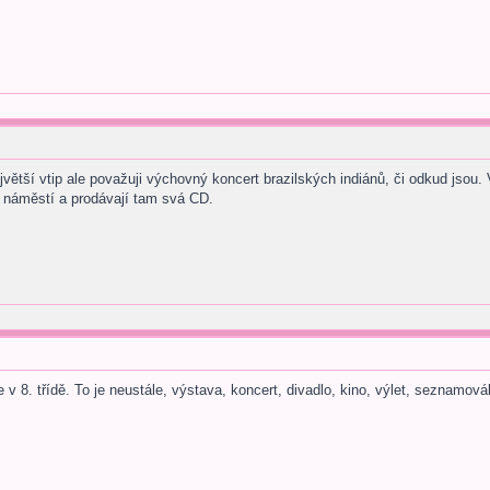
větší vtip ale považuji výchovný koncert brazilských indiánů, či odkud jsou.
 náměstí a prodávají tam svá CD.
e v 8. třídě. To je neustále, výstava, koncert, divadlo, kino, výlet, seznamov