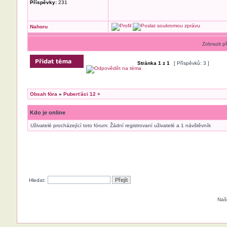
Příspěvky:
231
Nahoru
Zobrazit p
Stránka
1
z
1
[ Příspěvků: 3 ]
Obsah fóra
»
Puberťáci 12 +
Kdo je online
Uživatelé procházející toto fórum: Žádní registrovaní uživatelé a 1 návštěvník
Hledat:
Naš