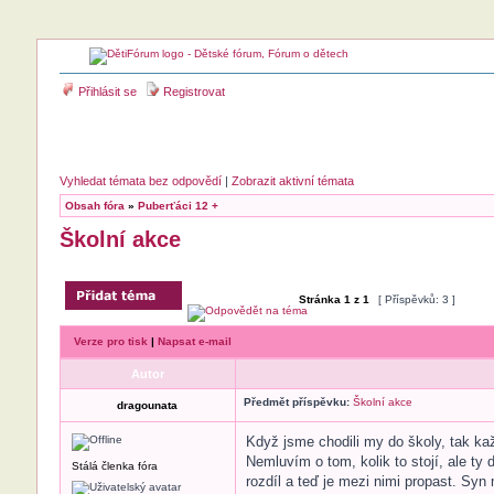
Přihlásit se
Registrovat
Vyhledat témata bez odpovědí
|
Zobrazit aktivní témata
Obsah fóra
»
Puberťáci 12 +
Školní akce
Stránka
1
z
1
[ Příspěvků: 3 ]
Verze pro tisk
|
Napsat e-mail
Autor
Předmět příspěvku:
Školní akce
dragounata
Když jsme chodili my do školy, tak kaž
Nemluvím o tom, kolik to stojí, ale ty
Stálá členka fóra
rozdíl a teď je mezi nimi propast. Syn