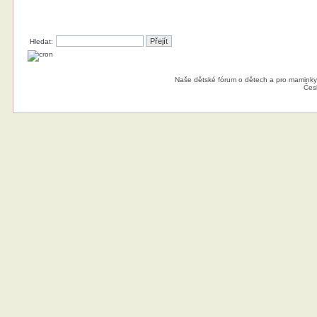
Hledat:
Naše dětské fórum o dětech a pro maminky
Čes