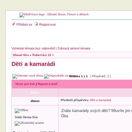
Přihlásit se
Registrovat
Vyhledat témata bez odpovědí
|
Zobrazit aktivní témata
Obsah fóra
»
Puberťáci 12 +
Děti a kamarádi
Stránka
1
z
1
[ Příspěvků: 2 ]
Verze pro tisk
|
Napsat e-mail
Autor
Předmět příspěvku:
Děti a kamarádi
ditaon
Znáte kamarády svých dětí? Mluvíte jim
Dita
Stálá členka fóra