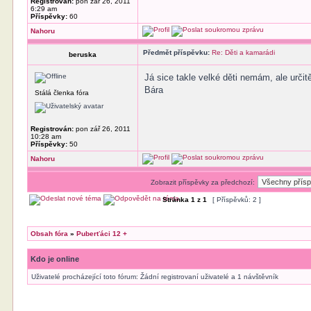
Registrován:
pon zář 26, 2011
6:29 am
Příspěvky:
60
Nahoru
Předmět příspěvku:
Re: Děti a kamarádi
beruska
Já sice takle velké děti nemám, ale určit
Bára
Stálá členka fóra
Registrován:
pon zář 26, 2011
10:28 am
Příspěvky:
50
Nahoru
Zobrazit příspěvky za předchozí:
Stránka
1
z
1
[ Příspěvků: 2 ]
Obsah fóra
»
Puberťáci 12 +
Kdo je online
Uživatelé procházející toto fórum: Žádní registrovaní uživatelé a 1 návštěvník