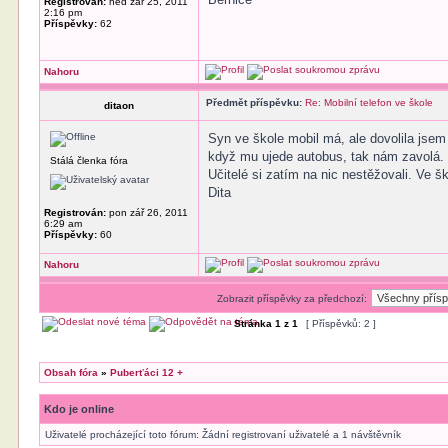
Registrován:
ned zář 25, 2011
2:16 pm
Příspěvky:
62
Nahoru
Předmět příspěvku:
Re: Mobilní telefon ve škole
ditaon
Syn ve škole mobil má, ale dovolila jse
když mu ujede autobus, tak nám zavolá.
Stálá členka fóra
Učitelé si zatím na nic nestěžovali. Ve
Dita
Registrován:
pon zář 26, 2011
6:29 am
Příspěvky:
60
Nahoru
Zobrazit příspěvky za předchozí:
Stránka
1
z
1
[ Příspěvků: 2 ]
Obsah fóra
»
Puberťáci 12 +
Kdo je online
Uživatelé procházející toto fórum: Žádní registrovaní uživatelé a 1 návštěvník