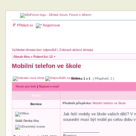
Přihlásit se
Registrovat
Vyhledat témata bez odpovědí
|
Zobrazit aktivní témata
Obsah fóra
»
Puberťáci 12 +
Mobilní telefon ve škole
Stránka
1
z
1
[ Příspěvků: 2 ]
Verze pro tisk
|
Napsat e-mail
Autor
Předmět příspěvku:
Mobilní telefon ve škole
Bernice
Jak řeší mobily ve škole vašich dětí? V 
sousední musí být mobil po celou dobu v
Stálá členka fóra
_________________
Bernice