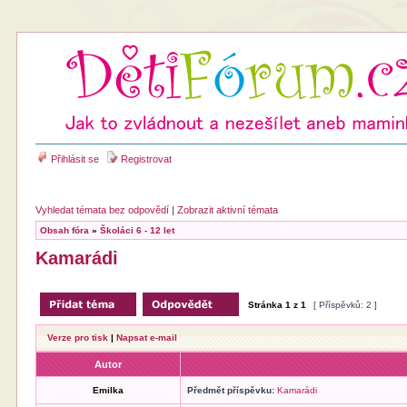
Přihlásit se
Registrovat
Vyhledat témata bez odpovědí
|
Zobrazit aktivní témata
Obsah fóra
»
Školáci 6 - 12 let
Kamarádi
Stránka
1
z
1
[ Příspěvků: 2 ]
Verze pro tisk
|
Napsat e-mail
Autor
Emilka
Předmět příspěvku:
Kamarádi