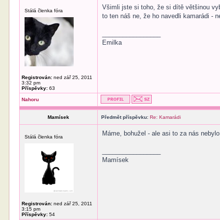
Všimli jste si toho, že si dítě většinou 
Stálá členka fóra
to ten náš ne, že ho navedli kamarádi - 
_________________
Emilka
Registrován:
ned zář 25, 2011
3:32 pm
Příspěvky:
63
Nahoru
Mamísek
Předmět příspěvku:
Re: Kamarádi
Máme, bohužel - ale asi to za nás nebylo
Stálá členka fóra
_________________
Mamísek
Registrován:
ned zář 25, 2011
3:15 pm
Příspěvky:
54