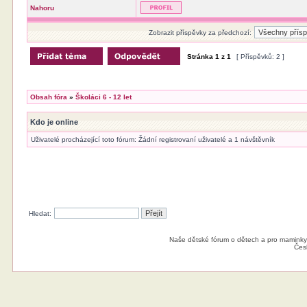
Nahoru
Zobrazit příspěvky za předchozí:
Stránka
1
z
1
[ Příspěvků: 2 ]
Obsah fóra
»
Školáci 6 - 12 let
Kdo je online
Uživatelé procházející toto fórum: Žádní registrovaní uživatelé a 1 návštěvník
Hledat:
Naše dětské fórum o dětech a pro maminky
Čes