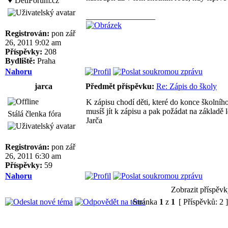
♥ DetiForum.cz
_________________
Registrován:
pon zář
26, 2011 9:02 am
Příspěvky:
208
Bydliště:
Praha
Nahoru
jarca
Předmět příspěvku:
Re: Zápis do školy
K zápisu chodí děti, které do konce školního 
musíš jít k zápisu a pak požádat na základě
Stálá členka fóra
Jarča
Registrován:
pon zář
26, 2011 6:30 am
Příspěvky:
59
Nahoru
Zobrazit příspěvk
Stránka
1
z
1
[ Příspěvků: 2 