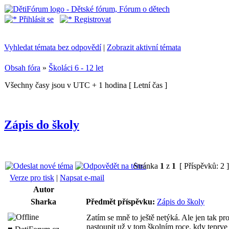
Přihlásit se
Registrovat
Vyhledat témata bez odpovědí
|
Zobrazit aktivní témata
Obsah fóra
»
Školáci 6 - 12 let
Všechny časy jsou v UTC + 1 hodina [ Letní čas ]
Zápis do školy
Stránka
1
z
1
[ Příspěvků: 2 
Verze pro tisk
|
Napsat e-mail
Autor
Sharka
Předmět příspěvku:
Zápis do školy
Zatím se mně to ještě netýká. Ale jen tak p
nastoupit už v tom školním roce, kdy teprve 