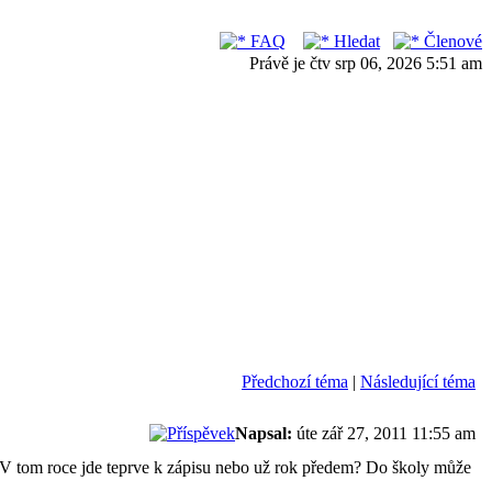
FAQ
Hledat
Členové
Právě je čtv srp 06, 2026 5:51 am
Předchozí téma
|
Následující téma
Napsal:
úte zář 27, 2011 11:55 am
nu. V tom roce jde teprve k zápisu nebo už rok předem? Do školy může