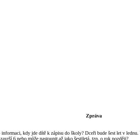
]
Zpráva
ro informaci, kdy jde dítě k zápisu do školy? Dceři bude šest let v led
završí 6 nebo může nastoupit až jako šestiletá, tzn. o rok později?