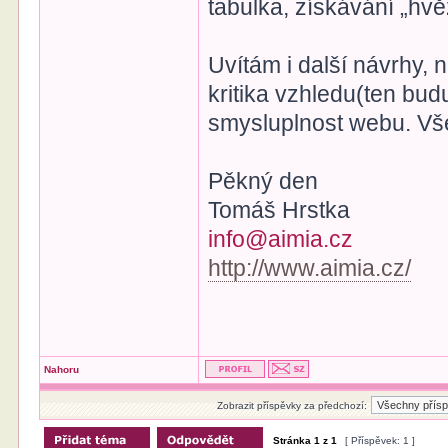
tabulka, získávání „hvě
Uvítám i další návrhy,
kritika vzhledu(ten bu
smysluplnost webu. Vš
Pěkný den
Tomáš Hrstka
info@aimia.cz
http://www.aimia.cz/
Nahoru
Zobrazit příspěvky za předchozí:
Stránka
1
z
1
[ Příspěvek: 1 ]