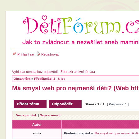
Přihlásit se
Registrovat
Vyhledat témata bez odpovědí
|
Zobrazit aktivní témata
Obsah fóra
»
Předškoláci 3 - 6 let
Má smysl web pro nejmenší děti? (Web http
Stránka
1
z
1
[ Příspěvek: 1 ]
Verze pro tisk
|
Napsat e-mail
Autor
aimia
Předmět příspěvku:
Má smysl web pro nejmenší děti