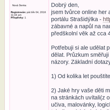
Dobrý den,
Nová členka
jsem tvůrce online her
Registrován:
pát bře 04, 2016
11:44 am
portálu Strašidýlka -
htt
Příspěvky:
1
zábavné a napůl na nau
předškolní věk až cca 4
Potřebuji si ale udělat
dělat. Průzkum směřuji 
názory. Základní dotazy
1) Od kolika let pouštít
2) Jaké hry vaše děti m
na stránkách uvítali(z 
učiva, malovánky, logic