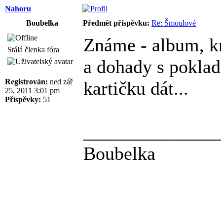
Nahoru
Boubelka
Předmět příspěvku:
Re: Šmoulové
Známe - album, kra
Stálá členka fóra
a dohady s poklad
Registrován:
ned zář
kartičku dát...
25, 2011 3:01 pm
Příspěvky:
51
______________
Boubelka