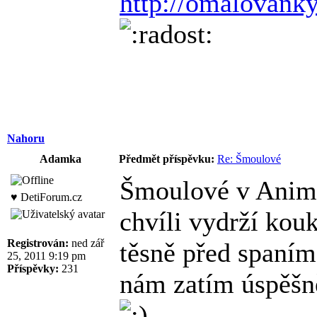
http://omalovanky
Nahoru
Adamka
Předmět příspěvku:
Re: Šmoulové
Šmoulové v Animáč
♥ DetiForum.cz
chvíli vydrží kouka
Registrován:
ned zář
těsně před spaním
25, 2011 9:19 pm
Příspěvky:
231
nám zatím úspěšně 