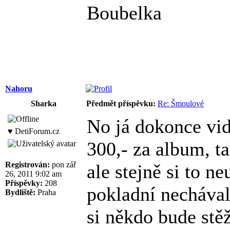
Boubelka
Nahoru
Sharka
Předmět příspěvku:
Re: Šmoulové
No já dokonce vid
♥ DetiForum.cz
300,- za album, ta
Registrován:
pon zář
ale stejně si to n
26, 2011 9:02 am
Příspěvky:
208
pokladní nechával
Bydliště:
Praha
si někdo bude stěž