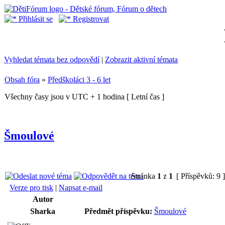
Přihlásit se
Registrovat
Vyhledat témata bez odpovědí
|
Zobrazit aktivní témata
Obsah fóra
»
Předškoláci 3 - 6 let
Všechny časy jsou v UTC + 1 hodina [ Letní čas ]
Šmoulové
Stránka
1
z
1
[ Příspěvků: 9 
Verze pro tisk
|
Napsat e-mail
Autor
Sharka
Předmět příspěvku:
Šmoulové