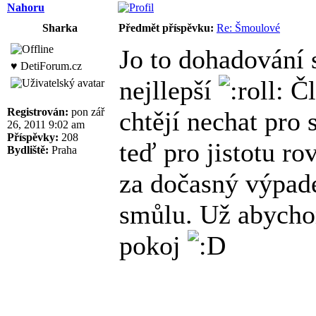
Nahoru
Sharka
Předmět příspěvku:
Re: Šmoulové
Jo to dohadování 
♥ DetiForum.cz
nejllepší
Čl
Registrován:
pon zář
chtějí nechat pro
26, 2011 9:02 am
Příspěvky:
208
teď pro jistotu ro
Bydliště:
Praha
za dočasný výpad
smůlu. Už abycho
pokoj
______________