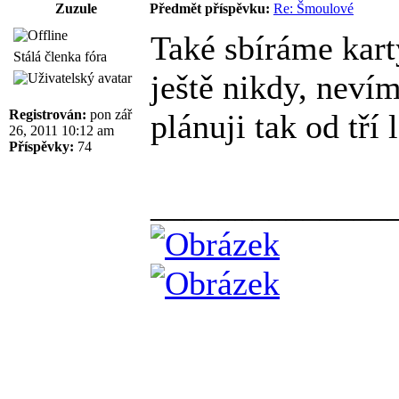
Zuzule
Předmět příspěvku:
Re: Šmoulové
Také sbíráme karty
Stálá členka fóra
ještě nikdy, neví
Registrován:
pon zář
plánuji tak od tří l
26, 2011 10:12 am
Příspěvky:
74
______________