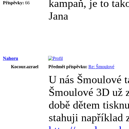
kampaň, je to tak
Příspěvky:
66
Jana
Nahoru
Kocour.azrael
Předmět příspěvku:
Re: Šmoulové
U nás Šmoulové tak
Šmoulové 3D už 
době dětem tiskn
stahuji například