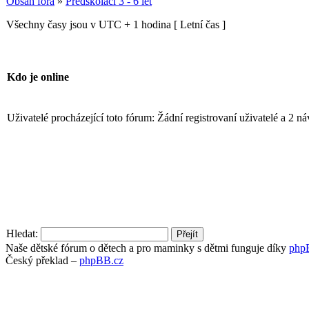
Obsah fóra
»
Předškoláci 3 - 6 let
Všechny časy jsou v UTC + 1 hodina [ Letní čas ]
Kdo je online
Uživatelé procházející toto fórum: Žádní registrovaní uživatelé a 2 n
Hledat:
Naše dětské fórum o dětech a pro maminky s dětmi funguje díky
php
Český překlad –
phpBB.cz