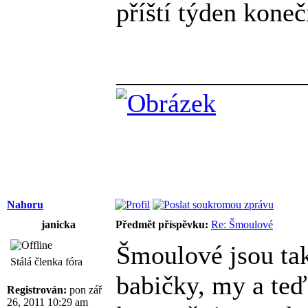
příští týden koneč
______________
Nahoru
janicka
Předmět příspěvku:
Re: Šmoulové
Šmoulové jsou tak
Stálá členka fóra
babičky, my a teď 
Registrován:
pon zář
26, 2011 10:29 am