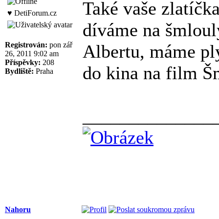
Také vaše zlatíč
♥ DetiForum.cz
díváme na šmloul
Registrován:
pon zář
Albertu, máme pl
26, 2011 9:02 am
Příspěvky:
208
do kina na film 
Bydliště:
Praha
______________
Nahoru