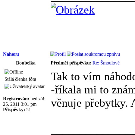
Nahoru
Boubelka
Předmět příspěvku:
Re: Šmoulové
Tak to vím náhodou
Stálá členka fóra
-říkala mi to zná
Registrován:
ned zář
věnuje přebytky. 
25, 2011 3:01 pm
Příspěvky:
51
______________