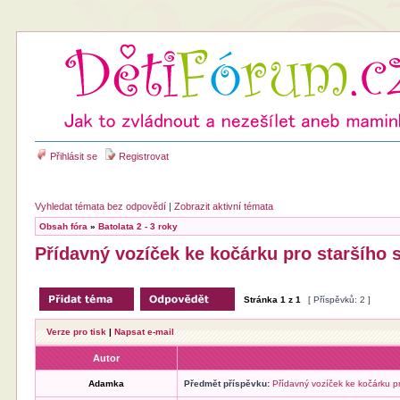
Přihlásit se
Registrovat
Vyhledat témata bez odpovědí
|
Zobrazit aktivní témata
Obsah fóra
»
Batolata 2 - 3 roky
Přídavný vozíček ke kočárku pro staršího
Stránka
1
z
1
[ Příspěvků: 2 ]
Verze pro tisk
|
Napsat e-mail
Autor
Adamka
Předmět příspěvku:
Přídavný vozíček ke kočárku p