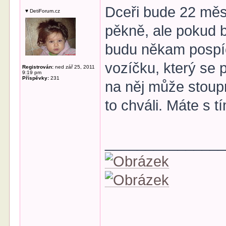
Dceři bude 22 měs
♥ DetiForum.cz
pěkně, ale pokud b
budu někam pospíc
vozíčku, který se 
Registrován:
ned zář 25, 2011
9:19 pm
Příspěvky:
231
na něj může stoupn
to chváli. Máte s 
______________