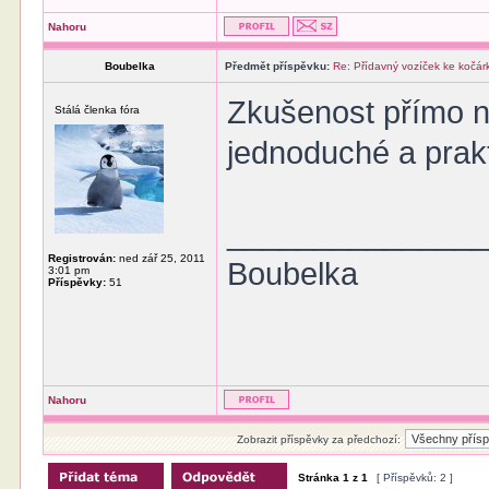
Nahoru
Boubelka
Předmět příspěvku:
Re: Přídavný vozíček ke kočár
Zkušenost přímo ne,
Stálá členka fóra
jednoduché a prakt
______________
Registrován:
ned zář 25, 2011
Boubelka
3:01 pm
Příspěvky:
51
Nahoru
Zobrazit příspěvky za předchozí:
Stránka
1
z
1
[ Příspěvků: 2 ]