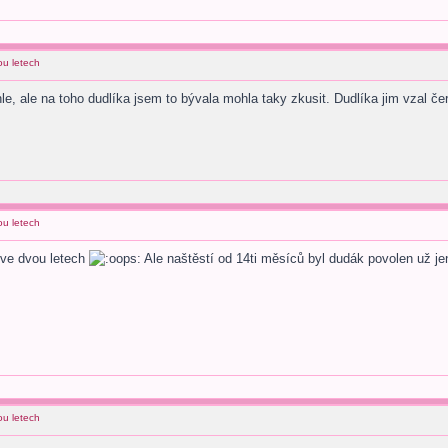
ou letech
ychle, ale na toho dudlíka jsem to bývala mohla taky zkusit. Dudlíka jim vzal č
ou letech
 ve dvou letech
Ale naštěstí od 14ti měsíců byl dudák povolen už jen
ou letech