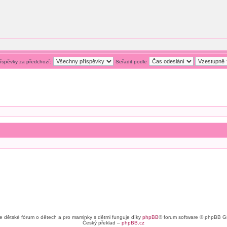
říspěvky za předchozí:
Seřadit podle
e dětské fórum o dětech a pro maminky s dětmi funguje díky
phpBB
® forum software © phpBB G
Český překlad –
phpBB.cz