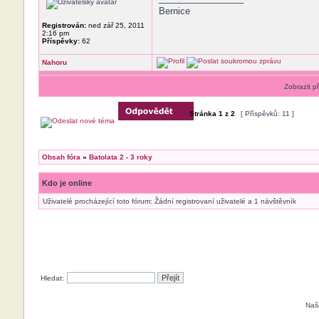
Bernice
Registrován:
ned zář 25, 2011
2:16 pm
Příspěvky:
62
Nahoru
Zobrazit p
Stránka
1
z
2
[ Příspěvků: 11 ]
Obsah fóra
»
Batolata 2 - 3 roky
Kdo je online
Uživatelé procházející toto fórum: Žádní registrovaní uživatelé a 1 návštěvník
Hledat:
Naš