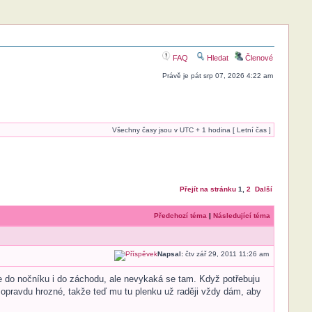
FAQ
Hledat
Členové
Právě je pát srp 07, 2026 4:22 am
Všechny časy jsou v UTC + 1 hodina [ Letní čas ]
Přejít na stránku
1
,
2
Další
Předchozí téma
|
Následující téma
Napsal:
čtv zář 29, 2011 11:26 am
e do nočníku i do záchodu, ale nevykaká se tam. Když potřebuju
o opravdu hrozné, takže teď mu tu plenku už raději vždy dám, aby