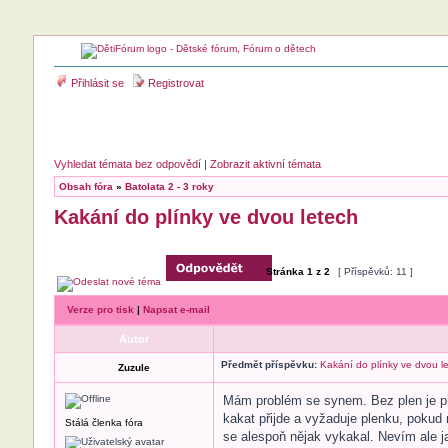
Přihlásit se
Registrovat
Vyhledat témata bez odpovědí
|
Zobrazit aktivní témata
Obsah fóra
»
Batolata 2 - 3 roky
Kakání do plínky ve dvou letech
Stránka
1
z
2
[ Příspěvků: 11 ]
Verze pro tisk
|
Napsat e-mail
Autor
Předmět příspěvku:
Kakání do plínky ve dvou l
Zuzule
Mám problém se synem. Bez plen je pře
kakat přijde a vyžaduje plenku, pokud 
Stálá členka fóra
se alespoň nějak vykakal. Nevím ale jak