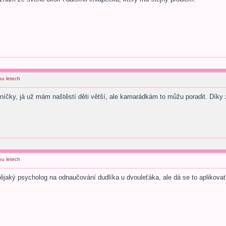
ou letech
níčky, já už mám naštěstí děti větší, ale kamarádkám to můžu poradit. Díky z
ou letech
nějaký psycholog na odnaučování dudlíka u dvouleťáka, ale dá se to aplikova