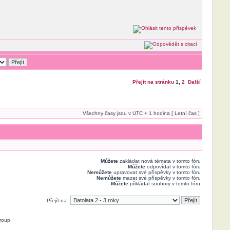
Přejít na stránku
1
,
2
Další
Všechny časy jsou v UTC + 1 hodina [ Letní čas ]
Můžete
zakládat nová témata v tomto fóru
Můžete
odpovídat v tomto fóru
Nemůžete
upravovat své příspěvky v tomto fóru
Nemůžete
mazat své příspěvky v tomto fóru
Můžete
přikládat soubory v tomto fóru
Přejít na:
roup