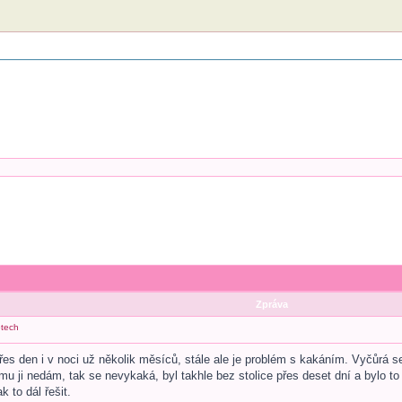
Zpráva
etech
s den i v noci už několik měsíců, stále ale je problém s kakáním. Vyčůrá s
mu ji nedám, tak se nevykaká, byl takhle bez stolice přes deset dní a bylo t
 to dál řešit.