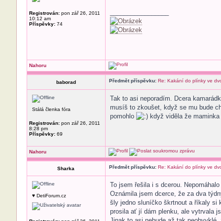
_________________
Registrován:
pon zář 26, 2011
10:12 am
Příspěvky:
74
Nahoru
Předmět příspěvku:
Re: Kakání do plínky ve dv
baborad
Tak to asi neporadím. Dcera kamarádky j
musíš to zkoušet, když se mu bude cht
Stálá členka fóra
pomohlo
když viděla že maminka ta
Registrován:
pon zář 26, 2011
8:28 pm
Příspěvky:
69
Nahoru
Předmět příspěvku:
Re: Kakání do plínky ve dv
Sharka
To jsem řešila i s dcerou. Nepomáhalo 
Oznámila jsem dcerce, že za dva týdny
♥ DetiForum.cz
šly jedno sluníčko škrtnout a říkaly s
prosila ať jí dám plenku, ale vytrvala
Jinak to asi nebude až tak neobvyklé,