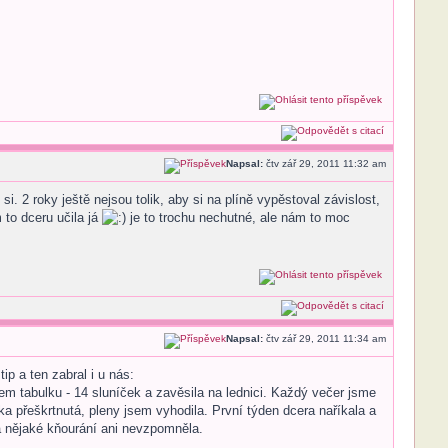
Napsal:
čtv zář 29, 2011 11:32 am
. 2 roky ještě nejsou tolik, aby si na plíně vypěstoval závislost,
 to dceru učila já
je to trochu nechutné, ale nám to moc
Napsal:
čtv zář 29, 2011 11:34 am
p a ten zabral i u nás:
 tabulku - 14 sluníček a zavěsila na lednici. Každý večer jsme
ka přeškrtnutá, pleny jsem vyhodila. První týden dcera naříkala a
na nějaké kňourání ani nevzpomněla.