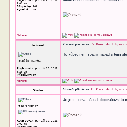
Registrován:
pon zář 26, 2011
9:02 am
Příspěvky:
208
_________________
Bydliště:
Praha
Nahoru
Předmět příspěvku:
Re: Kakání do plínky ve dv
baborad
To vůbec není špatný nápad s těmi slu
Stálá členka fóra
Registrován:
pon zář 26, 2011
8:28 pm
Příspěvky:
69
Nahoru
Předmět příspěvku:
Re: Kakání do plínky ve dv
Sharka
Jo je to bezva nápad, doporučoval to 
♥ DetiForum.cz
_________________
Registrován:
pon zář 26, 2011
9:02 am
Příspěvky:
208