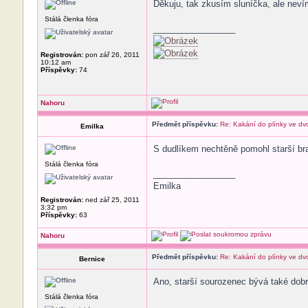
Děkuju, tak zkusím sluníčka, ale nev
Stálá členka fóra
_________________
Registrován:
pon zář 26, 2011
10:12 am
Příspěvky:
74
Nahoru
Předmět příspěvku:
Re: Kakání do plínky ve dv
Emilka
S dudlíkem nechtěně pomohl starší bra
Stálá členka fóra
_________________
Emilka
Registrován:
ned zář 25, 2011
3:32 pm
Příspěvky:
63
Nahoru
Předmět příspěvku:
Re: Kakání do plínky ve dv
Bernice
Ano, starší sourozenec bývá také dob
Stálá členka fóra
_________________