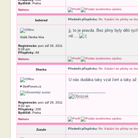
Bydliště:
Praha
Nahoru
Předmět příspěvku:
Re: Kakání do plínky ve dv
baborad
jj, to je pravda. Bez plíny byly děti r
ně....
Stálá členka fóra
Registrován:
pon zář 26, 2011
8:28 pm
Příspěvky:
69
Nahoru
Předmět příspěvku:
Re: Kakání do plínky ve dv
Sharka
U nás dudáka taky vzal čert a taky až
♥ DetiForum.cz
_________________
Registrován:
pon zář 26, 2011
9:02 am
Příspěvky:
208
Bydliště:
Praha
Nahoru
Předmět příspěvku:
Re: Kakání do plínky ve dv
Zuzule