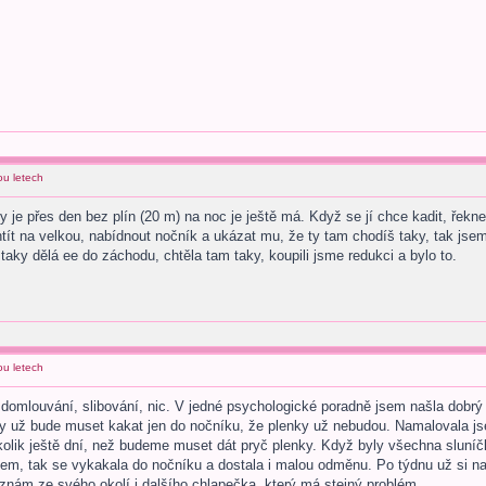
ou letech
e přes den bez plín (20 m) na noc je ještě má. Když se jí chce kadit, řekne si
ít na velkou, nabídnout nočník a ukázat mu, že ty tam chodíš taky, tak jsem
ky dělá ee do záchodu, chtěla tam taky, koupili jsme redukci a bylo to.
ou letech
domlouvání, slibování, nic. V jedné psychologické poradně jsem našla dobrý ti
 už bude muset kakat jen do nočníku, že plenky už nebudou. Namalovala jsem
i kolik ještě dní, než budeme muset dát pryč plenky. Když byly všechna sluníč
 jsem, tak se vykakala do nočníku a dostala i malou odměnu. Po týdnu už si 
 znám ze svého okolí i dalšího chlapečka, který má stejný problém.