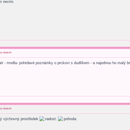
ím nevím.
ou letech
tr - modla- pohrdavé poznámky o prckovi s dudlíkem - a najednou ho malý br
ou letech
rý výchovný prostředek