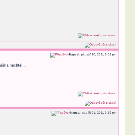
Napsal:
pát zář 30, 2011 9:02 pm
áška nechtěl...
Napsal:
sob říj 01, 2011 9:15 pm