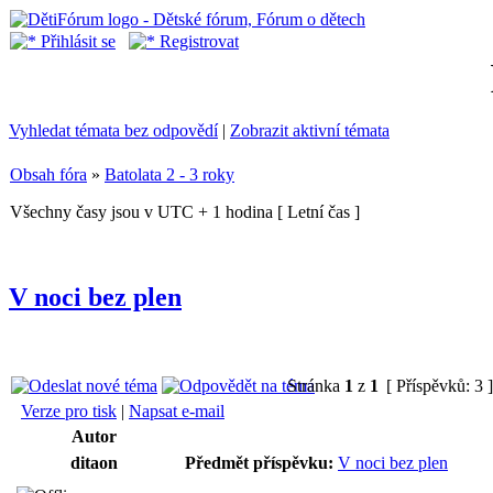
Přihlásit se
Registrovat
Vyhledat témata bez odpovědí
|
Zobrazit aktivní témata
Obsah fóra
»
Batolata 2 - 3 roky
Všechny časy jsou v UTC + 1 hodina [ Letní čas ]
V noci bez plen
Stránka
1
z
1
[ Příspěvků: 3 
Verze pro tisk
|
Napsat e-mail
Autor
ditaon
Předmět příspěvku:
V noci bez plen