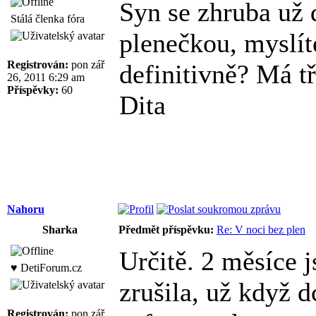
Syn se zhruba už 
Stálá členka fóra
plenečkou, myslít
Registrován:
pon zář
definitivně? Má tř
26, 2011 6:29 am
Příspěvky:
60
Dita
Nahoru
Sharka
Předmět příspěvku:
Re: V noci bez plen
Určitě. 2 měsíce 
♥ DetiForum.cz
zrušila, už když d
Registrován:
pon zář