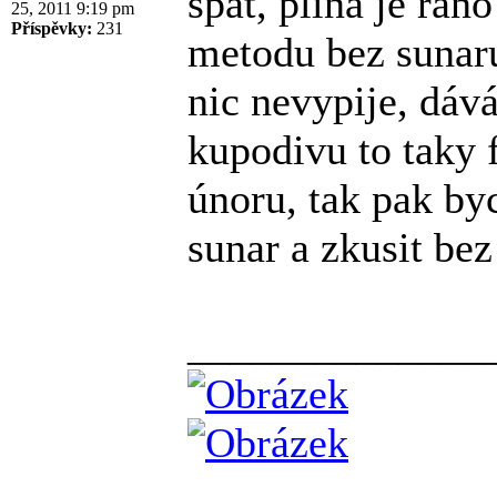
spát, plína je rán
25, 2011 9:19 pm
Příspěvky:
231
metodu bez sunaru
nic nevypije, dává 
kupodivu to taky
únoru, tak pak by
sunar a zkusit bez
______________