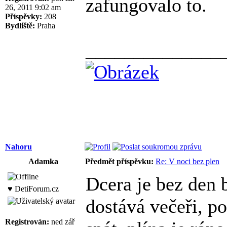
zafungovalo to.
26, 2011 9:02 am
Příspěvky:
208
Bydliště:
Praha
______________
Nahoru
Adamka
Předmět příspěvku:
Re: V noci bez plen
Dcera je bez den 
♥ DetiForum.cz
dostává večeři, po
Registrován:
ned zář