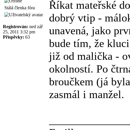
Říkat mateřské do
Stálá členka fóra
dobrý vtip - málo
Registrován:
ned zář
unavená, jako prv
25, 2011 3:32 pm
Příspěvky:
63
bude tím, že kluci
již od malička - 
okolností. Po čtr
broučkem (já byla
zasmál i manžel.
______________