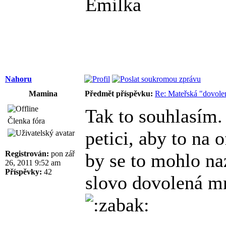
Emilka
Nahoru
Mamina
Předmět příspěvku:
Re: Mateřská "dovole
Tak to souhlasím.
Členka fóra
petici, aby to na 
Registrován:
pon zář
by se to mohlo na
26, 2011 9:52 am
Příspěvky:
42
slovo dovolená m