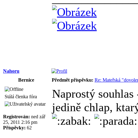
Nahoru
Bernice
Předmět příspěvku:
Re: Mateřská "dovole
Naprostý souhlas 
Stálá členka fóra
jedině chlap, ktarý
Registrován:
ned zář
25, 2011 2:16 pm
Příspěvky:
62