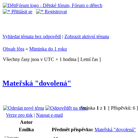
Přihlásit se
Registrovat
Vyhledat témata bez odpovědí
|
Zobrazit aktivní témata
Obsah fóra
»
Miminka do 1 roku
Všechny časy jsou v UTC + 1 hodina [ Letní čas ]
Mateřská "dovolená"
Stránka
1
z
1
[ Příspěvků: 6 
Verze pro tisk
|
Napsat e-mail
Autor
Emilka
Předmět příspěvku:
Mateřská "dovolená"