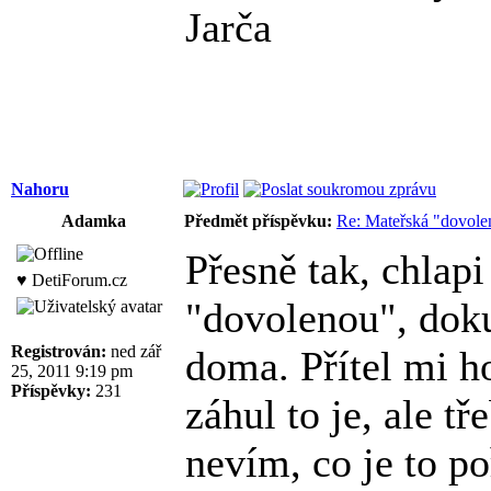
Jarča
Nahoru
Adamka
Předmět příspěvku:
Re: Mateřská "dovole
Přesně tak, chlap
♥ DetiForum.cz
"dovolenou", doku
Registrován:
ned zář
doma. Přítel mi h
25, 2011 9:19 pm
Příspěvky:
231
záhul to je, ale t
nevím, co je to po