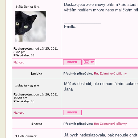
Doslazujete zeleninový příkrm? Se starš
Stálá členka fóra
větším podílem mrkve nebo maličkým při
_________________
Emilka
Registrován:
ned zář 25, 2011
3:32 pm
Příspěvky:
63
Nahoru
janicka
Předmět příspěvku:
Re: Zeleninové příkrmy
Můžeš dosladit, ale ne normálním cukrem 
Stálá členka fóra
Jana
Registrován:
pon zář 26, 2011
10:29 am
Příspěvky:
66
Nahoru
Sharka
Předmět příspěvku:
Re: Zeleninové příkrmy
Já bych nedoslazovala, pak nebude chtít 
♥ DetiForum.cz