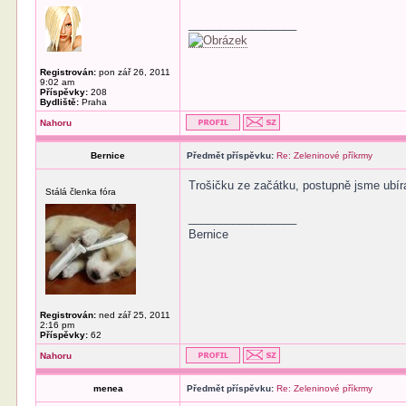
_________________
Registrován:
pon zář 26, 2011
9:02 am
Příspěvky:
208
Bydliště:
Praha
Nahoru
Bernice
Předmět příspěvku:
Re: Zeleninové příkrmy
Trošičku ze začátku, postupně jsme ubíral
Stálá členka fóra
_________________
Bernice
Registrován:
ned zář 25, 2011
2:16 pm
Příspěvky:
62
Nahoru
menea
Předmět příspěvku:
Re: Zeleninové příkrmy