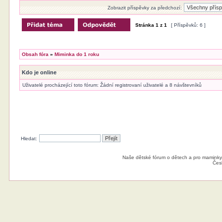
Zobrazit příspěvky za předchozí:
Stránka
1
z
1
[ Příspěvků: 6 ]
Obsah fóra
»
Miminka do 1 roku
Kdo je online
Uživatelé procházející toto fórum: Žádní registrovaní uživatelé a 8 návštevníků
Hledat:
Naše dětské fórum o dětech a pro maminky
Čes