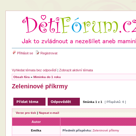
Přihlásit se
Registrovat
Vyhledat témata bez odpovědí
|
Zobrazit aktivní témata
Obsah fóra
»
Miminka do 1 roku
Zeleninové příkrmy
Stránka
1
z
1
[ Příspěvků: 6 ]
Verze pro tisk
|
Napsat e-mail
Autor
Emilka
Předmět příspěvku:
Zeleninové příkrmy