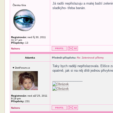
Já radši nepřislazuju a malej baští zelen
Členka fóra
sladkýho- třeba banán.
Registrován:
ned říj 30, 2011
11:17 am
Příspěvky:
13
Nahoru
Adamka
Předmět příspěvku:
Re: Zeleninové příkrmy
Taky bych raději nepřislazovala. Elišce 
♥ DetiForum.cz
opatrně, jak si na něj dítě jednou přivykn
_________________
Registrován:
ned zář 25, 2011
9:19 pm
Příspěvky:
231
Nahoru