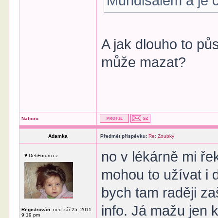
Mundisalem a je c
A jak dlouho to pů
může mazat?
Nahoru
Adamka
Předmět příspěvku:
Re: Zoubky
no v lékárně mi řek
♥ DetiForum.cz
mohou to užívat i d
bych tam raději za
info. Já mažu jen 
Registrován:
ned zář 25, 2011
9:19 pm