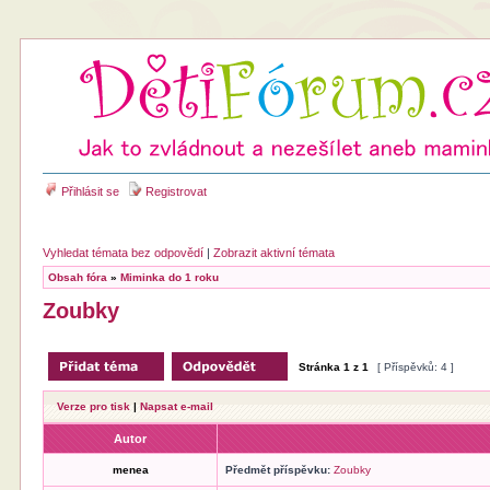
Přihlásit se
Registrovat
Vyhledat témata bez odpovědí
|
Zobrazit aktivní témata
Obsah fóra
»
Miminka do 1 roku
Zoubky
Stránka
1
z
1
[ Příspěvků: 4 ]
Verze pro tisk
|
Napsat e-mail
Autor
menea
Předmět příspěvku:
Zoubky