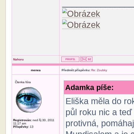
______________
Nahoru
menea
Předmět příspěvku:
Re: Zoubky
Členka fóra
Adamka píše:
Eliška měla do ro
půl roku nic a teď
Registrován:
ned říj 30, 2011
protivná, pomáha
11:17 am
Příspěvky:
13