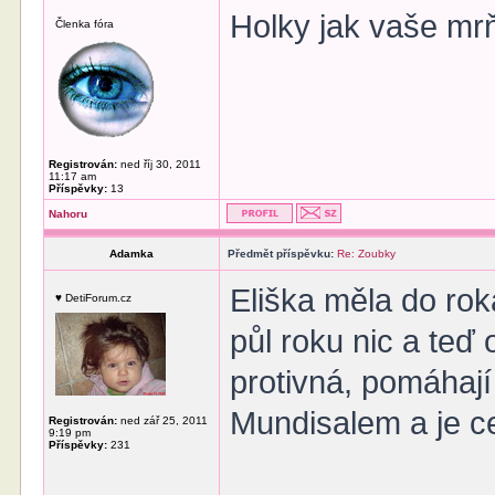
Holky jak vaše mr
Členka fóra
Registrován:
ned říj 30, 2011
11:17 am
Příspěvky:
13
Nahoru
Adamka
Předmět příspěvku:
Re: Zoubky
Eliška měla do rok
♥ DetiForum.cz
půl roku nic a teď 
protivná, pomáhaj
Mundisalem a je ce
Registrován:
ned zář 25, 2011
9:19 pm
Příspěvky:
231