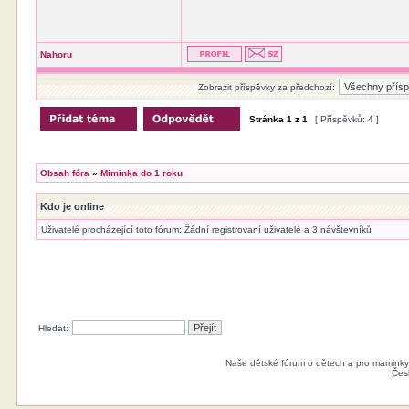
Nahoru
Zobrazit příspěvky za předchozí:
Stránka
1
z
1
[ Příspěvků: 4 ]
Obsah fóra
»
Miminka do 1 roku
Kdo je online
Uživatelé procházející toto fórum: Žádní registrovaní uživatelé a 3 návštevníků
Hledat:
Naše dětské fórum o dětech a pro maminky
Čes