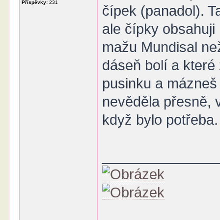
Příspěvky:
231
čípek (panadol). T
ale čípky obsahuji
mažu Mundisal než
dáseň bolí a které
pusinku a mázneš 
nevěděla přesně, 
když bylo potřeba.
______________