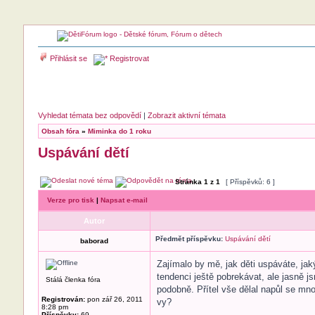
Přihlásit se
Registrovat
Vyhledat témata bez odpovědí
|
Zobrazit aktivní témata
Obsah fóra
»
Miminka do 1 roku
Uspávání dětí
Stránka
1
z
1
[ Příspěvků: 6 ]
Verze pro tisk
|
Napsat e-mail
Autor
Předmět příspěvku:
Uspávání dětí
baborad
Zajímalo by mě, jak děti uspáváte, jak
tendenci ještě pobrekávat, ale jasně j
Stálá členka fóra
podobně. Přítel vše dělal napůl se mno
Registrován:
pon zář 26, 2011
vy?
8:28 pm
Příspěvky:
69