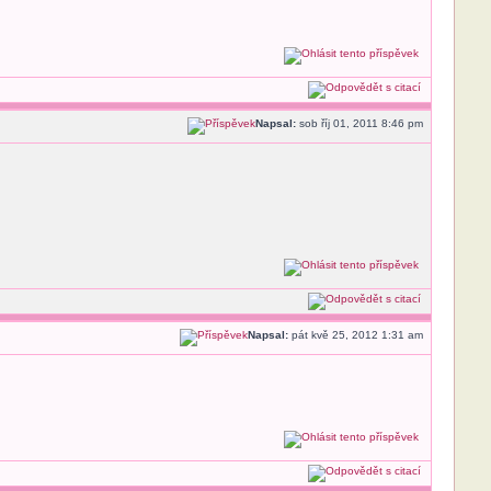
Napsal:
sob říj 01, 2011 8:46 pm
Napsal:
pát kvě 25, 2012 1:31 am