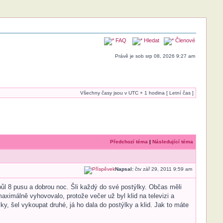
FAQ
Hledat
Členové
Právě je sob srp 08, 2026 9:27 am
Všechny časy jsou v UTC + 1 hodina [ Letní čas ]
Předchozí téma
|
Následující téma
Napsal:
čtv zář 29, 2011 9:59 am
 půl 8 pusu a dobrou noc. Šli každý do své postýlky. Občas měli
maximálně vyhovovalo, protože večer už byl klid na televizi a
y, šel vykoupat druhé, já ho dala do postýlky a klid. Jak to máte