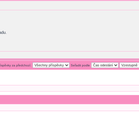
adu.
říspěvky za předchozí:
Seřadit podle