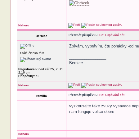
Nahoru
Předmět příspěvku:
Re: Uspávání dětí
Bernice
Zpívám, vyprávím, čtu pohádky -od mal
Stálá členka fóra
_________________
Bernice
Registrován:
ned zář 25, 2011
2:16 pm
Příspěvky:
62
Nahoru
Předmět příspěvku:
Re: Uspávání dětí
ramilla
vyzkousejte take zvuky vysavace napr
nam funguje velice dobre
Nahoru