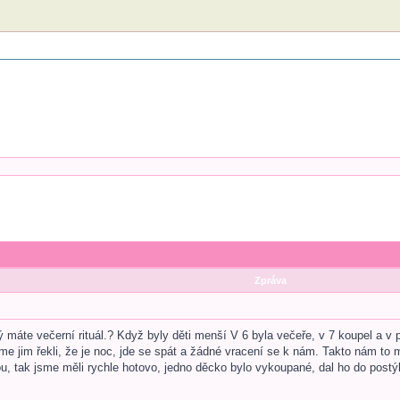
Zpráva
ý máte večerní rituál.? Když byly děti menší V 6 byla večeře, v 7 koupel a v
sme jim řekli, že je noc, jde se spát a žádné vracení se k nám. Takto nám to 
u, tak jsme měli rychle hotovo, jedno děcko bylo vykoupané, dal ho do postýlk