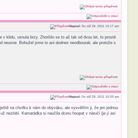
Napsal:
čtv zář 29, 2011 10:17 am
v klidu, usnula brzy. Zhoršilo se to až tak od dvou let, to prostě
ud neusne. Bohužel jsme to ani dodnes neodbourali, ale protože s
Napsal:
čtv zář 29, 2011 10:20 am
ště na chvilku k nám do obýváku, ale vysvětlím ji, že jen jednou
už nezlobí. Kamarádka si naučila dceru houpat v náručí (je jí asi