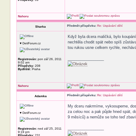
Nahoru
Předmět příspěvku:
Re: Uspávání dětí
Sharka
Když byla dcera maličká, bylo koupání, 
nechtěla chodit spát nebo spíš zůstáva
♥ DetiForum.cz
tou rukou usne celkem rychle, nechává
_________________
Registrován:
pon zář 26, 2011
9:02 am
Příspěvky:
208
Bydliště:
Praha
Nahoru
Předmět příspěvku:
Re: Uspávání dětí
Adamka
My dceru nakrmíme, vykooupeme, dostan
za celou noc a pak půjde hned spát, do
♥ DetiForum.cz
9 měsíců) a nemůže se toho teď zbavi
_________________
Registrován:
ned zář 25, 2011
9:19 pm
Příspěvky:
231