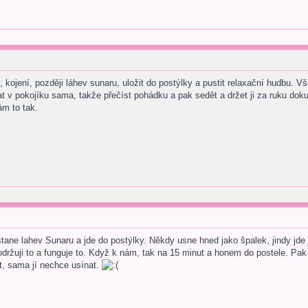
kojení, později láhev sunaru, uložit do postýlky a pustit relaxační hudbu. Vše 
t v pokojíku sama, takže přečíst pohádku a pak sedět a držet ji za ruku dok
m to tak.
e lahev Sunaru a jde do postýlky. Někdy usne hned jako špalek, jindy jde je
držuji to a funguje to. Když k nám, tak na 15 minut a honem do postele. Pak 
t, sama jí nechce usínat.