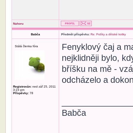
Nahoru
Babča
Předmět příspěvku:
Re: Prdíky a dětské koliky
Fenyklový čaj a ma
Stálá členka fóra
nejklidněji bylo, k
bříšku na mě - vzá
odcházelo a dokonc
Registrován:
ned zář 25, 2011
3:23 pm
Příspěvky:
78
______________
Babča