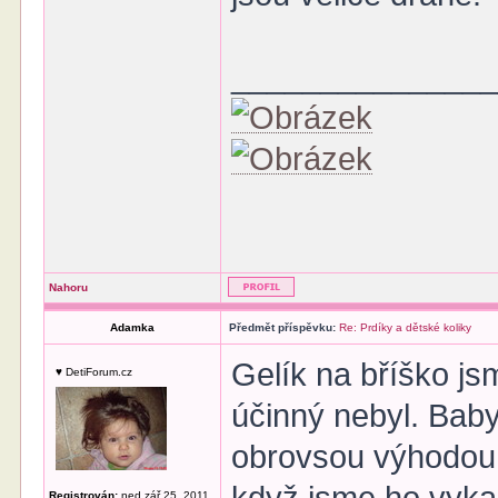
______________
Nahoru
Adamka
Předmět příspěvku:
Re: Prdíky a dětské koliky
Gelík na bříško js
♥ DetiForum.cz
účinný nebyl. Baby
obrovsou výhodou p
Registrován:
ned zář 25, 2011