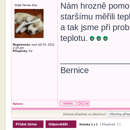
Nám hrozně pomohl
Stálá členka fóra
staršímu měřili tep
a tak jsme při prob
teplotu.
Registrován:
ned zář 25, 2011
2:16 pm
Příspěvky:
62
______________
Bernice
Nahoru
Zobrazit příspěvky za předchozí:
Stránka
1
z
1
[ Příspěvků: 7 ]