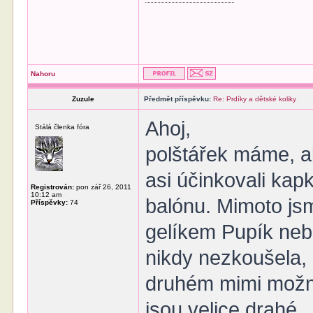
Nahoru
Zuzule
Předmět příspěvku:
Re: Prdíky a dětské koliky
Ahoj,
Stálá členka fóra
polštářek máme, a
asi účinkovali ka
Registrován:
pon zář 26, 2011
10:12 am
balónu. Mimoto jsm
Příspěvky:
74
gelíkem Pupík nebo
nikdy nezkoušela, 
druhém mimi možná
jsou velice drahé.