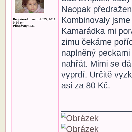
Naopak předražené
Kombinovaly jsme 
Registrován:
ned zář 25, 2011
9:19 pm
Příspěvky:
231
Kamarádka mi porad
zimu čekáme poříd
naplněný peckami z
nahřát. Mimi se dá
vyprdí. Určitě vyz
asi za 80 Kč.
______________