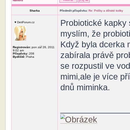
Nahoru
Sharka
Předmět příspěvku:
Re: Prdíky a dětské koliky
Probiotické kapky 
♥ DetiForum.cz
myslím, že probiot
Když byla dcerka m
Registrován:
pon zář 26, 2011
9:02 am
zabírala právě prob
Příspěvky:
208
Bydliště:
Praha
se rozpustil ve vod
mimi,ale je více p
dnů miminka.
______________