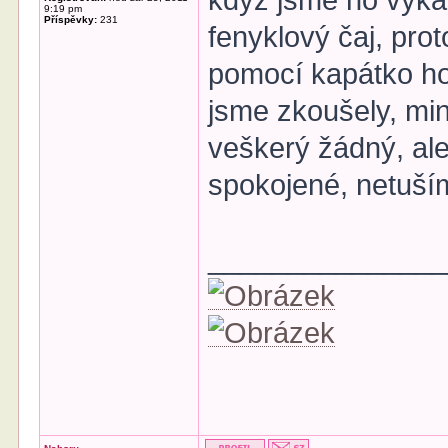
když jsme ho vykap
9:19 pm
Příspěvky:
231
fenyklový čaj, pro
pomocí kapátko ho
jsme zkoušely, min
veškerý žádný, ale
spokojené, netuš
______________