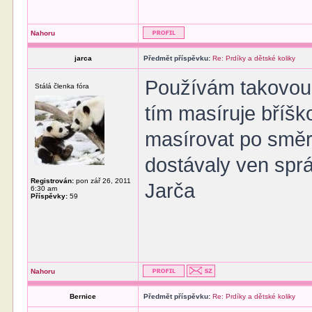
Nahoru
jarca
Předmět příspěvku:
Re: Prdíky a dětské koliky
Používám takovou
Stálá členka fóra
tím masíruje bříšk
masírovat po směr
dostávaly ven sp
Registrován:
pon zář 26, 2011
Jarča
6:30 am
Příspěvky:
59
Nahoru
Bernice
Předmět příspěvku:
Re: Prdíky a dětské koliky