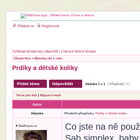
Přihlásit se
Registrovat
Vyhledat témata bez odpovědí
|
Zobrazit aktivní témata
Obsah fóra
»
Miminka do 1 roku
Prdíky a dětské koliky
Stránka
1
z
1
[ Příspěvků: 7 ]
Verze pro tisk
|
Napsat e-mail
Autor
Adamka
Předmět příspěvku:
Prdíky a dětské koliky
Co jste na ně použ
♥ DetiForum.cz
Sab simplex, baby