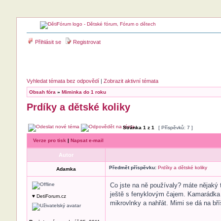
Přihlásit se
Registrovat
Vyhledat témata bez odpovědí
|
Zobrazit aktivní témata
Obsah fóra
»
Miminka do 1 roku
Prdíky a dětské koliky
Stránka
1
z
1
[ Příspěvků: 7 ]
Verze pro tisk
|
Napsat e-mail
Autor
Předmět příspěvku:
Prdíky a dětské koliky
Adamka
Co jste na ně používaly? máte nějaký
ještě s fenyklovým čajem. Kamarádka m
♥ DetiForum.cz
mikrovlnky a nahřát. Mimi se dá na bř
_________________