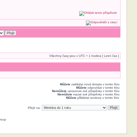
Všechny časy jsou v UTC + 1 hodina [ Letní čas ]
Můžete
zakládat nová témata v tomto fóru
Můžete
odpovídat v tomto fóru
Nemůžete
upravovat své příspěvky v tomto fóru
Nemůžete
mazat své příspěvky v tomto fóru
Můžete
přikládat soubory v tomto fóru
Přejít na:
roup