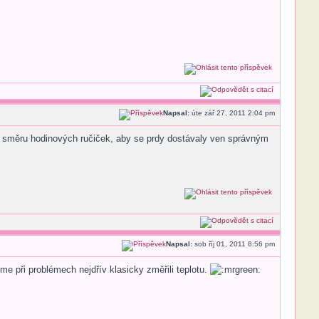
Napsal:
úte zář 27, 2011 2:04 pm
o směru hodinových ručiček, aby se prdy dostávaly ven správným
Napsal:
sob říj 01, 2011 8:56 pm
me při problémech nejdřív klasicky změřili teplotu.