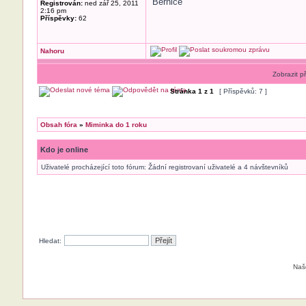
Bernice
Registrován:
ned zář 25, 2011
2:16 pm
Příspěvky:
62
Nahoru
Zobrazit p
Stránka
1
z
1
[ Příspěvků: 7 ]
Obsah fóra
»
Miminka do 1 roku
Kdo je online
Uživatelé procházející toto fórum: Žádní registrovaní uživatelé a 4 návštevníků
Hledat:
Naš