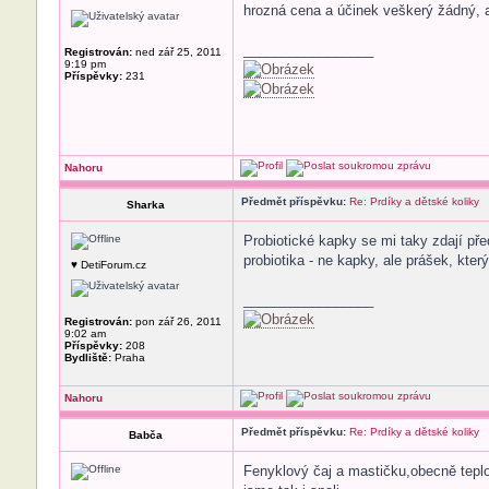
hrozná cena a účinek veškerý žádný, 
_________________
Registrován:
ned zář 25, 2011
9:19 pm
Příspěvky:
231
Nahoru
Předmět příspěvku:
Re: Prdíky a dětské koliky
Sharka
Probiotické kapky se mi taky zdají pře
probiotika - ne kapky, ale prášek, kter
♥ DetiForum.cz
_________________
Registrován:
pon zář 26, 2011
9:02 am
Příspěvky:
208
Bydliště:
Praha
Nahoru
Předmět příspěvku:
Re: Prdíky a dětské koliky
Babča
Fenyklový čaj a mastičku,obecně teplo 