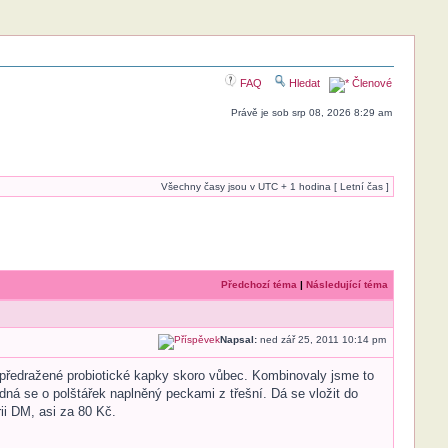
FAQ
Hledat
Členové
Právě je sob srp 08, 2026 8:29 am
Všechny časy jsou v UTC + 1 hodina [ Letní čas ]
Předchozí téma
|
Následující téma
Napsal:
ned zář 25, 2011 10:14 pm
předražené probiotické kapky skoro vůbec. Kombinovaly jsme to
ná se o polštářek naplněný peckami z třešní. Dá se vložit do
ii DM, asi za 80 Kč.