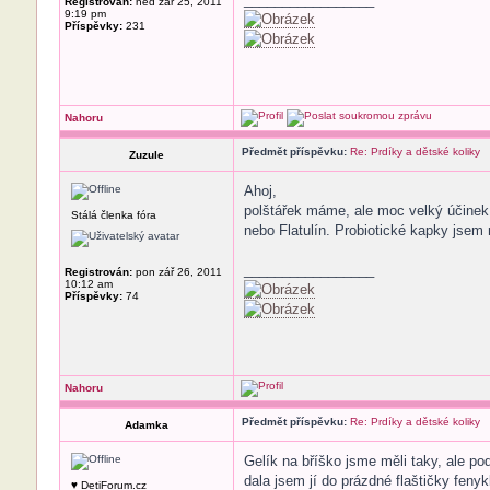
Registrován:
ned zář 25, 2011
9:19 pm
Příspěvky:
231
Nahoru
Předmět příspěvku:
Re: Prdíky a dětské koliky
Zuzule
Ahoj,
polštářek máme, ale moc velký účinek
Stálá členka fóra
nebo Flatulín. Probiotické kapky jsem 
_________________
Registrován:
pon zář 26, 2011
10:12 am
Příspěvky:
74
Nahoru
Předmět příspěvku:
Re: Prdíky a dětské koliky
Adamka
Gelík na bříško jsme měli taky, ale p
dala jsem jí do prázdné flaštičky feny
♥ DetiForum.cz