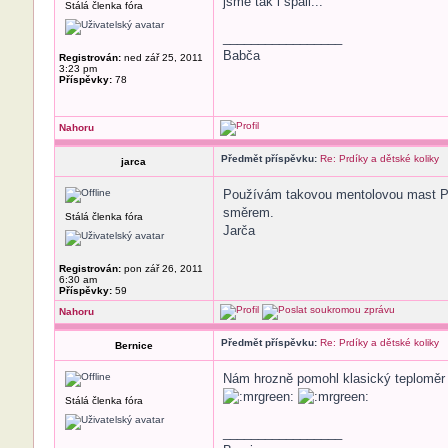
jsme tak i spali...
Stálá členka fóra
_________________
Babča
Registrován:
ned zář 25, 2011
3:23 pm
Příspěvky:
78
Nahoru
Předmět příspěvku:
Re: Prdíky a dětské koliky
jarca
Používám takovou mentolovou mast Pup
směrem.
Stálá členka fóra
Jarča
Registrován:
pon zář 26, 2011
6:30 am
Příspěvky:
59
Nahoru
Předmět příspěvku:
Re: Prdíky a dětské koliky
Bernice
Nám hrozně pomohl klasický teploměr - 
Stálá členka fóra
_________________