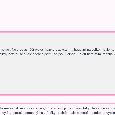
 neměl. Nejvíce asi účinkovali kapky Babycalm a houpání na velkém balónu.
nikdy nezkoušela, ale slyšela jsem, že jsou účinné. Při druhém mimi možná v
odle mě až tak moc účinný nebyl. Babycalm jsme užívali taky. Jeho obrovsou 
klový čaj, protože samotný ho z flašky nechtěla, ale pomocí kapátko ho vypil