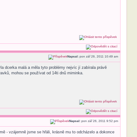
Napsal:
pon zář 26, 2011 10:49 am
la dcerka malá a měla tyto problémy nejvíc jí zabírala právě
řípravků, mohou se používat od 14ti dnů miminka.
Napsal:
pon zář 26, 2011 9:52 pm
na mě - vzájemně jsme se hřáli, krásně mu to odcházelo a dokonce