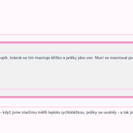
ík, krásně se tím masíruje bříško a prdíky jdou ven. Musí se masírovat p
když jsme staršímu měřili teplotu rychloběžkou, prdíky se uvolnily - a tak js