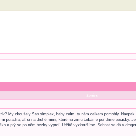
Zpráva
 trik? My zkoušely Sab simplex, baby calm, ty nám celkem pomohly. Naopak 
i poradila, ať si na druhé mimi, které na zimu čekáme pořídíme pecičky. Jed
íško a prý se po něm hezky vyprdí. Určitě vyzkoušíme. Sehnat se dá v droger