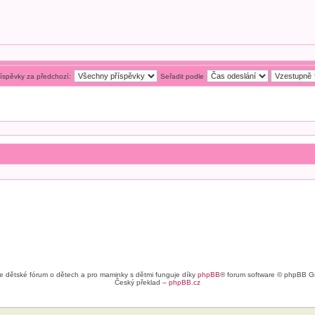
říspěvky za předchozí:
Seřadit podle
e dětské fórum o dětech a pro maminky s dětmi funguje díky
phpBB
® forum software © phpBB G
Český překlad –
phpBB.cz