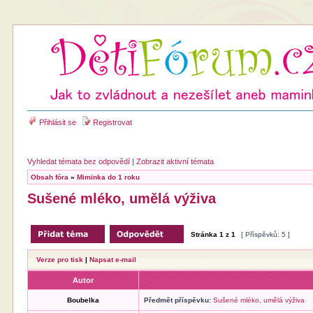
Přihlásit se
Registrovat
Vyhledat témata bez odpovědí
|
Zobrazit aktivní témata
Obsah fóra
»
Miminka do 1 roku
Sušené mléko, umělá výživa
Stránka
1
z
1
[ Příspěvků: 5 ]
Verze pro tisk
|
Napsat e-mail
Autor
Boubelka
Předmět příspěvku:
Sušené mléko, umělá výživa