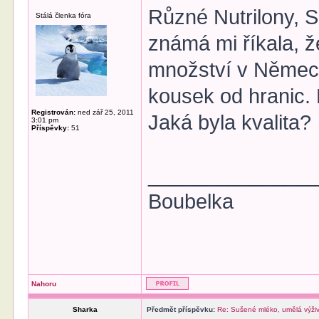
Různé Nutrilony, S
Stálá členka fóra
známá mi říkala, ž
množství v Německ
kousek od hranic. 
Registrován:
ned zář 25, 2011
Jaká byla kvalita?
3:01 pm
Příspěvky:
51
______________
Boubelka
Nahoru
Sharka
Předmět příspěvku:
Re: Sušené mléko, umělá výži