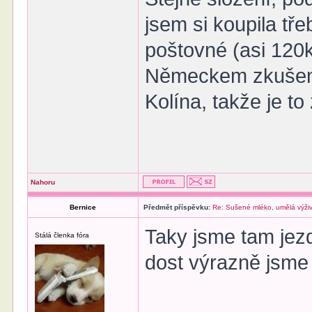
jsem si koupila tře
poštovné (asi 120k
Německem zkušeno
Kolína, takže je to 
Nahoru
Bernice
Předmět příspěvku:
Re: Sušené mléko, umělá výži
Taky jsme tam jezd
Stálá členka fóra
dost výrazně jsme 