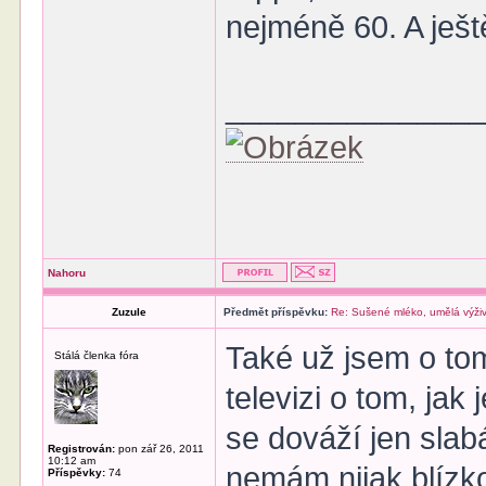
nejméně 60. A ještě
______________
Nahoru
Zuzule
Předmět příspěvku:
Re: Sušené mléko, umělá výži
Také už jsem o tom
Stálá členka fóra
televizi o tom, ja
se dováží jen slab
Registrován:
pon zář 26, 2011
10:12 am
nemám nijak blízk
Příspěvky:
74