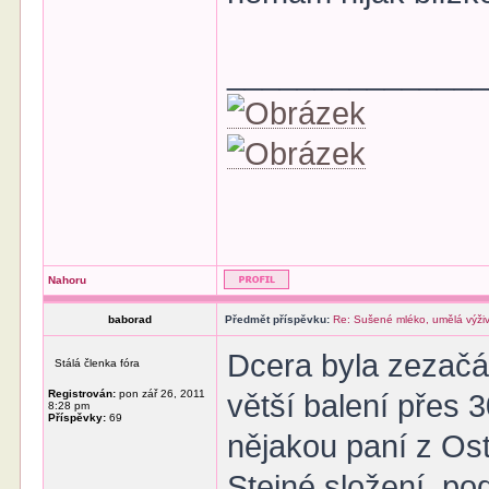
______________
Nahoru
baborad
Předmět příspěvku:
Re: Sušené mléko, umělá výži
Dcera byla zezačát
Stálá členka fóra
Registrován:
pon zář 26, 2011
větší balení přes 
8:28 pm
Příspěvky:
69
nějakou paní z Ost
Stejné složení, po