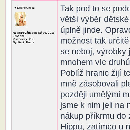
Tak pod to se pod
♥ DetiForum.cz
větší výběr dětské
úplně jinde. Oprav
Registrován:
pon zář 26, 2011
9:02 am
možnost tak určitě
Příspěvky:
208
Bydliště:
Praha
se neboj, výrobky 
mnohem víc druhů 
Poblíž hranic žijí 
mně zásobovali pl
později umělými m
jsme k nim jeli na
nákup příkrmu do 
Hippu, zatímco u 