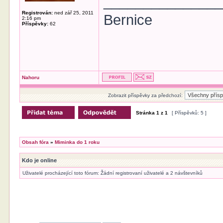
______________
Registrován:
ned zář 25, 2011
Bernice
2:16 pm
Příspěvky:
62
Nahoru
Zobrazit příspěvky za předchozí:
Stránka
1
z
1
[ Příspěvků: 5 ]
Obsah fóra
»
Miminka do 1 roku
Kdo je online
Uživatelé procházející toto fórum: Žádní registrovaní uživatelé a 2 návštevníků