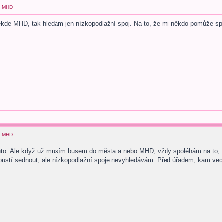
 v MHD
kde MHD, tak hledám jen nízkopodlažní spoj. Na to, že mi někdo pomůže sp
 v MHD
uto. Ale když už musím busem do města a nebo MHD, vždy spoléhám na to, že
 nepustí sednout, ale nízkopodlažní spoje nevyhledávám. Před úřadem, kam