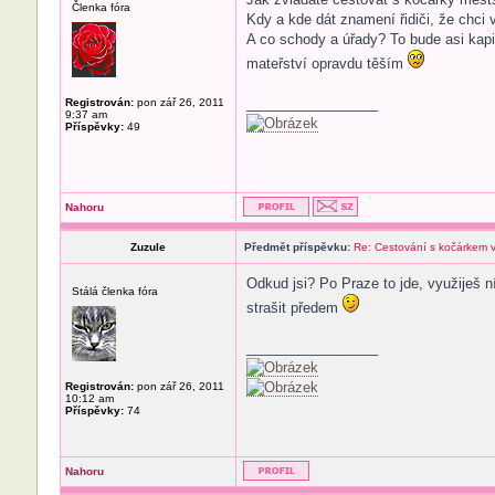
Členka fóra
Kdy a kde dát znamení řidiči, že chci v
A co schody a úřady? To bude asi kapit
mateřství opravdu těším
_________________
Registrován:
pon zář 26, 2011
9:37 am
Příspěvky:
49
Nahoru
Zuzule
Předmět příspěvku:
Re: Cestování s kočárkem
Odkud jsi? Po Praze to jde, využiješ n
Stálá členka fóra
strašit předem
_________________
Registrován:
pon zář 26, 2011
10:12 am
Příspěvky:
74
Nahoru