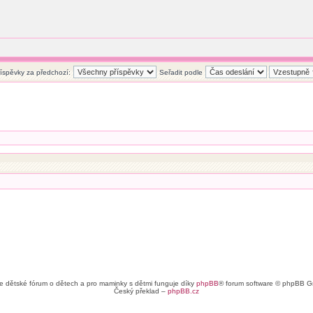
říspěvky za předchozí:
Seřadit podle
e dětské fórum o dětech a pro maminky s dětmi funguje díky
phpBB
® forum software © phpBB G
Český překlad –
phpBB.cz