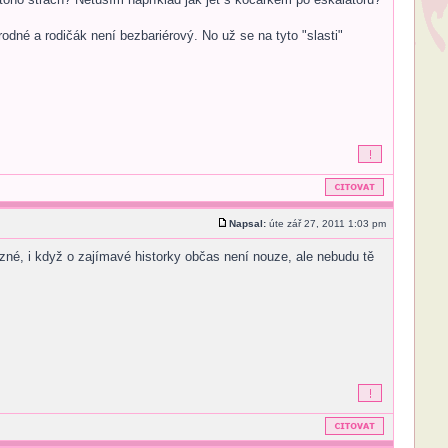
odné a rodičák není bezbariérový. No už se na tyto "slasti"
Napsal:
úte zář 27, 2011 1:03 pm
ozné, i když o zajímavé historky občas není nouze, ale nebudu tě