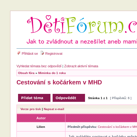
Přihlásit se
Registrovat
Vyhledat témata bez odpovědí
|
Zobrazit aktivní témata
Obsah fóra
»
Miminka do 1 roku
Cestování s kočárkem v MHD
Stránka
1
z
1
[ Příspěvků: 6 ]
Verze pro tisk
|
Napsat e-mail
Autor
Lilien
Předmět příspěvku:
Cestování s kočárkem v M
Jak zvládáte cestovat s kočárky městs