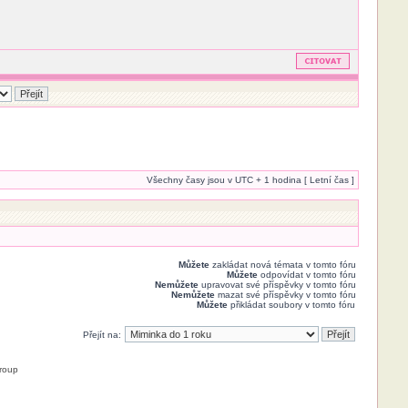
Všechny časy jsou v UTC + 1 hodina [ Letní čas ]
Můžete
zakládat nová témata v tomto fóru
Můžete
odpovídat v tomto fóru
Nemůžete
upravovat své příspěvky v tomto fóru
Nemůžete
mazat své příspěvky v tomto fóru
Můžete
přikládat soubory v tomto fóru
Přejít na:
roup