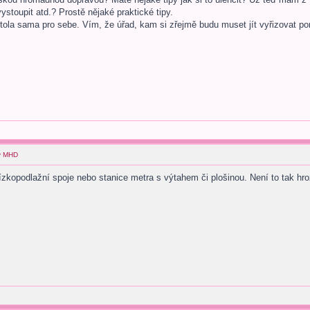
ystoupit atd.? Prostě nějaké praktické tipy.
ola sama pro sebe. Vím, že úřad, kam si zřejmě budu muset jít vyřizovat por
 v MHD
ízkopodlažní spoje nebo stanice metra s výtahem či plošinou. Není to tak hr