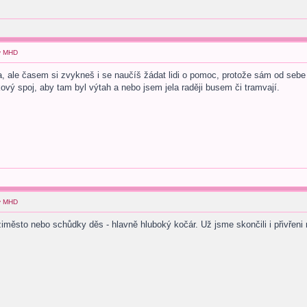
 v MHD
, ale časem si zvykneš i se naučíš žádat lidi o pomoc, protože sám od sebe
kový spoj, aby tam byl výtah a nebo jsem jela raději busem či tramvají.
 v MHD
město nebo schůdky děs - hlavně hluboký kočár. Už jsme skončili i přivřeni m