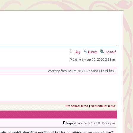
FAQ
Hledat
Členové
Právě je čtv srp 06, 2026 3:18 pm
Všechny časy jsou v UTC + 1 hodina [ Letní čas ]
Předchozí téma
|
Následující téma
Napsal:
úte zář 27, 2011 12:42 pm
oho strach? Netuším například jak jet s kočárkem po eskalátoru?