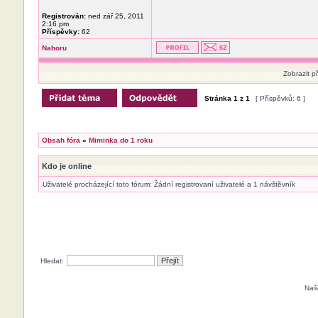
Registrován:
ned zář 25, 2011
2:16 pm
Příspěvky:
62
Nahoru
Zobrazit p
Stránka
1
z
1
[ Příspěvků: 6 ]
Obsah fóra
»
Miminka do 1 roku
Kdo je online
Uživatelé procházející toto fórum: Žádní registrovaní uživatelé a 1 návštěvník
Hledat:
Naš