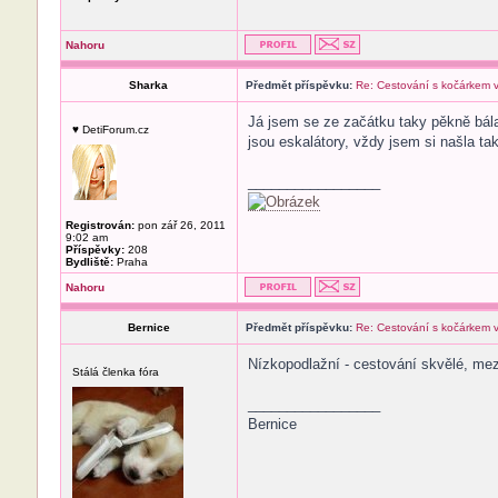
Nahoru
Sharka
Předmět příspěvku:
Re: Cestování s kočárkem
Já jsem se ze začátku taky pěkně bála
♥ DetiForum.cz
jsou eskalátory, vždy jsem si našla ta
_________________
Registrován:
pon zář 26, 2011
9:02 am
Příspěvky:
208
Bydliště:
Praha
Nahoru
Bernice
Předmět příspěvku:
Re: Cestování s kočárkem
Nízkopodlažní - cestování skvělé, mezi
Stálá členka fóra
_________________
Bernice