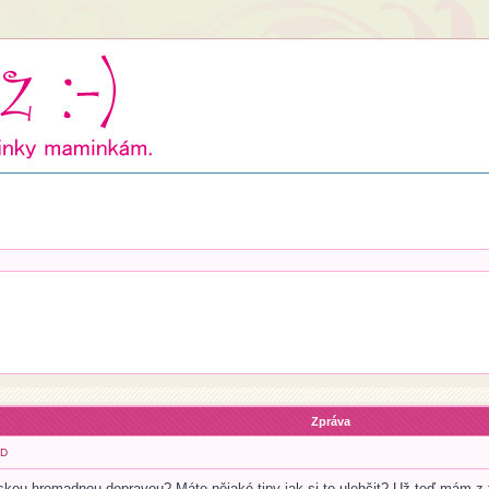
Zpráva
HD
kou hromadnou dopravou? Máte nějaké tipy jak si to ulehčit? Už teď mám z t