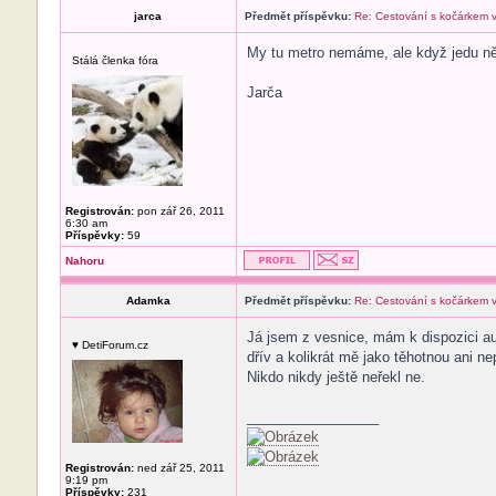
jarca
Předmět příspěvku:
Re: Cestování s kočárkem
My tu metro nemáme, ale když jedu ně
Stálá členka fóra
Jarča
Registrován:
pon zář 26, 2011
6:30 am
Příspěvky:
59
Nahoru
Adamka
Předmět příspěvku:
Re: Cestování s kočárkem
Já jsem z vesnice, mám k dispozici a
♥ DetiForum.cz
dřív a kolikrát mě jako těhotnou ani
Nikdo nikdy ještě neřekl ne.
_________________
Registrován:
ned zář 25, 2011
9:19 pm
Příspěvky:
231