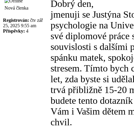
Dobrý den,
Nová členka
jmenuji se Justýna St
Registrován:
čtv zář
psychologie na Unive
25, 2025 9:55 am
Příspěvky:
4
své diplomové práce 
souvislosti s dalším
spánku matek, spokoje
stresem. Tímto bych c
let, zda byste si uděl
trvá přibližně 15-20
budete tento dotazník
Vám i Vašim dětem m
chvil.