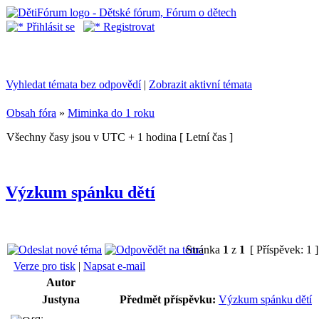
Přihlásit se
Registrovat
Vyhledat témata bez odpovědí
|
Zobrazit aktivní témata
Obsah fóra
»
Miminka do 1 roku
Všechny časy jsou v UTC + 1 hodina [ Letní čas ]
Výzkum spánku dětí
Stránka
1
z
1
[ Příspěvek: 1 
Verze pro tisk
|
Napsat e-mail
Autor
Justyna
Předmět příspěvku:
Výzkum spánku dětí