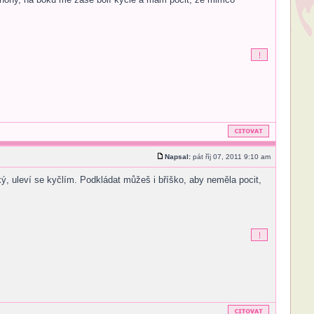
Napsal:
pát říj 07, 2011 9:10 am
lký, uleví se kyčlím. Podkládat můžeš i bříško, aby neměla pocit,