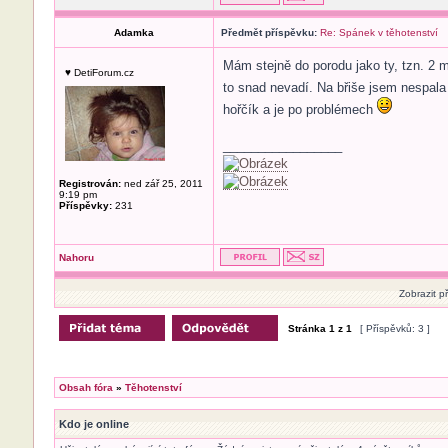
Adamka
Předmět příspěvku:
Re: Spánek v těhotenství
Mám stejně do porodu jako ty, tzn. 2 
♥ DetiForum.cz
to snad nevadí. Na břiše jsem nespala
hořčík a je po problémech
_________________
Registrován:
ned zář 25, 2011
9:19 pm
Příspěvky:
231
Nahoru
Zobrazit p
Stránka
1
z
1
[ Příspěvků: 3 ]
Obsah fóra
»
Těhotenství
Kdo je online