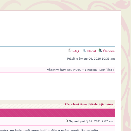
FAQ
Hledat
Členové
Právě je čtv srp 06, 2026 10:35 am
Všechny časy jsou v UTC + 1 hodina [ Letní čas ]
Předchozí téma
|
Následující téma
Napsal:
pát říj 07, 2011 9:07 am
 nohy, na boku mě zase bolí kyčle a mám pocit, že mimčo