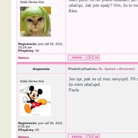
Stálá členka fóra
utlačuju. Jak jste spaly? Vím, že to m
Bára
Registrován:
pon zář 26, 2011
10:28 am
Příspěvky:
50
Nahoru
dragounata
Předmět příspěvku:
Re: Spánek v těhotenství
Jen spi, pak se už moc nevyspíš. Při s
Stálá členka fóra
že mimi utlačuješ.
Pavla
Registrován:
pon zář 26, 2011
6:55 am
Příspěvky:
65
Nahoru