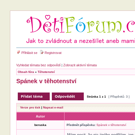
Přihlásit se
Registrovat
Vyhledat témata bez odpovědí
|
Zobrazit aktivní témata
Obsah fóra
»
Těhotenství
Spánek v těhotenství
Stránka
1
z
1
[ Příspěvků: 3 ]
Verze pro tisk
|
Napsat e-mail
Autor
beruska
Předmět příspěvku:
Spánek v těhotenství
Mám pocit, že nic jiného nedělám, je