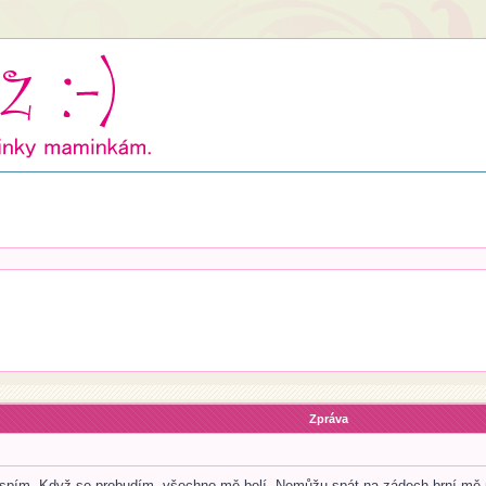
Zpráva
n spím. Když se probudím, všechno mě bolí. Nemůžu spát na zádech-brní mě