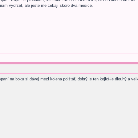
usím vydržet, ale ještě mě čekají skoro dva měsíce.
paní na boku si dávej mezi kolena polštář, dobrý je ten kojicí-je dlouhý a ve