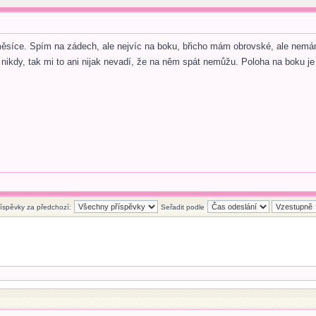
měsíce. Spím na zádech, ale nejvíc na boku, břicho mám obrovské, ale nemám 
 nikdy, tak mi to ani nijak nevadí, že na něm spát nemůžu. Poloha na boku j
říspěvky za předchozí:
Seřadit podle