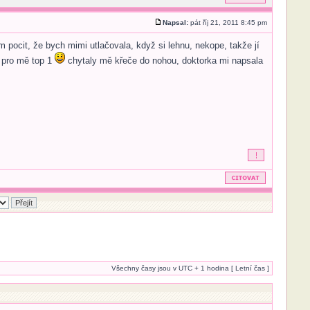
Napsal:
pát říj 21, 2011 8:45 pm
pocit, že bych mimi utlačovala, když si lehnu, nekope, takže jí
e pro mě top 1
chytaly mě křeče do nohou, doktorka mi napsala
Všechny časy jsou v UTC + 1 hodina [ Letní čas ]