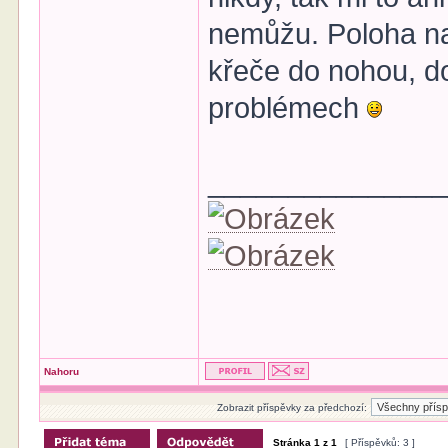
nemůžu. Poloha na
křeče do nohou, do
problémech
______________
Nahoru
Zobrazit příspěvky za předchozí:
Stránka
1
z
1
[ Příspěvků: 3 ]