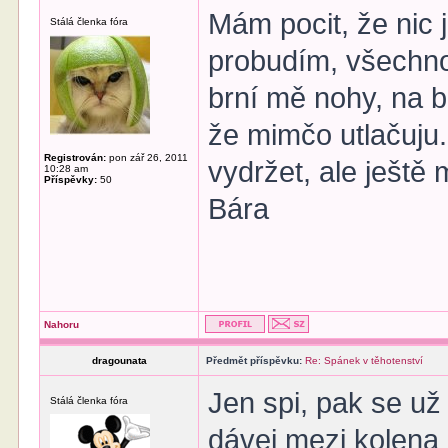
Mám pocit, že nic 
Stálá členka fóra
probudím, všechno
brní mě nohy, na b
že mimčo utlačuju.
Registrován:
pon zář 26, 2011
vydržet, ale ještě
10:28 am
Příspěvky:
50
Bára
Nahoru
dragounata
Předmět příspěvku:
Re: Spánek v těhotenství
Jen spi, pak se už
Stálá členka fóra
dávej mezi kolena p