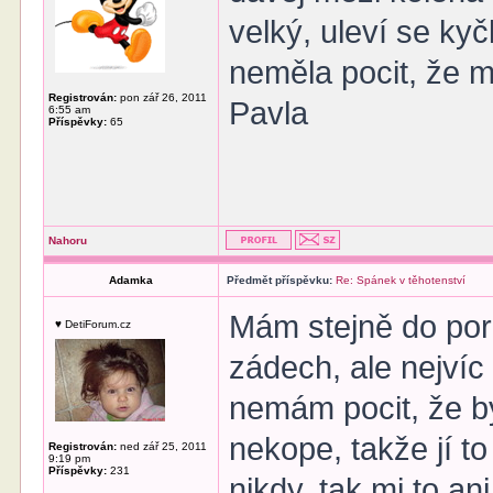
velký, uleví se ky
neměla pocit, že m
Registrován:
pon zář 26, 2011
Pavla
6:55 am
Příspěvky:
65
Nahoru
Adamka
Předmět příspěvku:
Re: Spánek v těhotenství
Mám stejně do poro
♥ DetiForum.cz
zádech, ale nejvíc
nemám pocit, že by
nekope, takže jí t
Registrován:
ned zář 25, 2011
9:19 pm
Příspěvky:
231
nikdy, tak mi to an