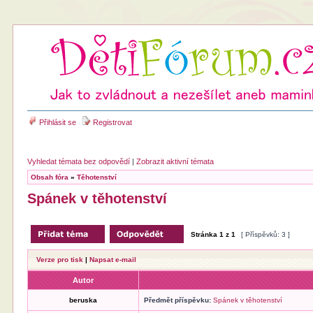
Přihlásit se
Registrovat
Vyhledat témata bez odpovědí
|
Zobrazit aktivní témata
Obsah fóra
»
Těhotenství
Spánek v těhotenství
Stránka
1
z
1
[ Příspěvků: 3 ]
Verze pro tisk
|
Napsat e-mail
Autor
beruska
Předmět příspěvku:
Spánek v těhotenství