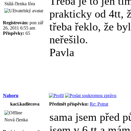
Třeba je to jen t
Stálá členka fóra
prakticky od 4tt,
Registrován:
pon zář
třeba řeklo, že by
26, 2011 6:55 am
Příspěvky:
65
neřešilo.
Pavla
Nahoru
kaci.kadlecova
Předmět příspěvku:
Re: Potrat
sama jsem před pů
Nová členka
jsem v 6.tt a mám 