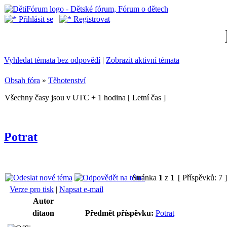
Přihlásit se
Registrovat
Vyhledat témata bez odpovědí
|
Zobrazit aktivní témata
Obsah fóra
»
Těhotenství
Všechny časy jsou v UTC + 1 hodina [ Letní čas ]
Potrat
Stránka
1
z
1
[ Příspěvků: 7 
Verze pro tisk
|
Napsat e-mail
Autor
ditaon
Předmět příspěvku:
Potrat