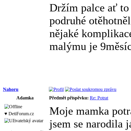
Držím palce ať to
podruhé otěhotněl
nějaké komplikac
malýmu je 9měsí
Nahoru
Adamka
Předmět příspěvku:
Re: Potrat
Moje mamka potra
♥ DetiForum.cz
jsem se narodila j