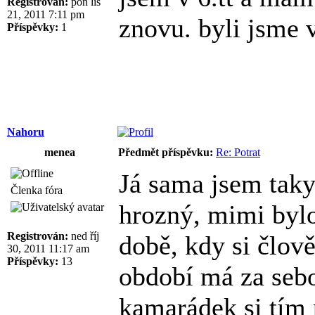
Registrován:
pon lis
21, 2011 7:11 pm
znovu. byli jsme v
Příspěvky:
1
Nahoru
menea
Předmět příspěvku:
Re: Potrat
Já sama jsem taky 
Členka fóra
hrozný, mimi bylo
Registrován:
ned říj
době, kdy si člově
30, 2011 11:17 am
Příspěvky:
13
období má za seb
kamarádek si tím 