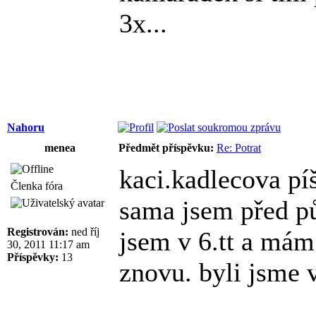
3x...
Nahoru
menea
Předmět příspěvku:
Re: Potrat
kaci.kadlecova pí
Členka fóra
sama jsem před pů
Registrován:
ned říj
jsem v 6.tt a mám 
30, 2011 11:17 am
Příspěvky:
13
znovu. byli jsme v