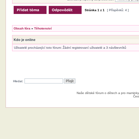
Stránka
1
z
1
[ Příspěvků: 4 ]
Obsah fóra
»
Těhotenství
Kdo je online
Uživatelé procházející toto fórum: Žádní registrovaní uživatelé a 3 návštevníků
Hledat:
Naše dětské fórum o dětech a pro maminky
Čes