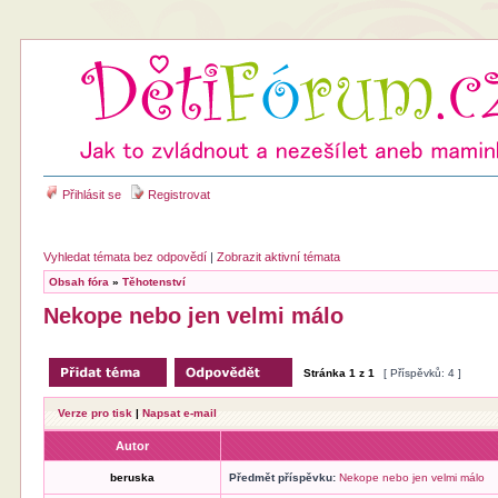
Přihlásit se
Registrovat
Vyhledat témata bez odpovědí
|
Zobrazit aktivní témata
Obsah fóra
»
Těhotenství
Nekope nebo jen velmi málo
Stránka
1
z
1
[ Příspěvků: 4 ]
Verze pro tisk
|
Napsat e-mail
Autor
beruska
Předmět příspěvku:
Nekope nebo jen velmi málo