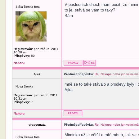
V posledních dnech mám pocit, že mimin
Stálá členka fóra
to je, stává se vám to taky?
Bára
Registrován:
pon zář 26, 2011
10:28 am
Příspěvky:
50
Nahoru
Ajka
Předmět příspěvku:
Re: Nekope nebo jen velmi má
mně se to také stávalo a prodlevy byly i 
Nová členka
Ajka
Registrován:
pát zář 30, 2011
10:31 am
Příspěvky:
7
Nahoru
dragounata
Předmět příspěvku:
Re: Nekope nebo jen velmi má
Miminko už je větší a míń místa, tak se 
Stálá členka fóra