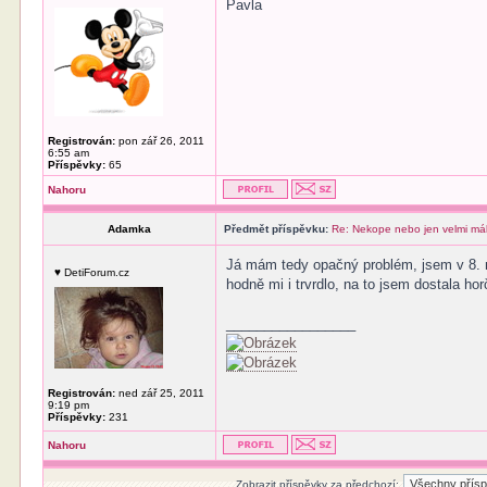
Pavla
Registrován:
pon zář 26, 2011
6:55 am
Příspěvky:
65
Nahoru
Adamka
Předmět příspěvku:
Re: Nekope nebo jen velmi má
Já mám tedy opačný problém, jsem v 8. m
♥ DetiForum.cz
hodně mi i trvrdlo, na to jsem dostala hor
_________________
Registrován:
ned zář 25, 2011
9:19 pm
Příspěvky:
231
Nahoru
Zobrazit příspěvky za předchozí: