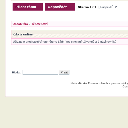
Stránka
1
z
1
[ Příspěvků: 2 ]
Obsah fóra
»
Těhotenství
Kdo je online
Uživatelé procházející toto fórum: Žádní registrovaní uživatelé a 5 návštevníků
Hledat:
Naše dětské fórum o dětech a pro maminky
Čes