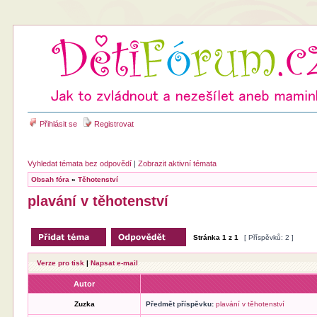
Přihlásit se
Registrovat
Vyhledat témata bez odpovědí
|
Zobrazit aktivní témata
Obsah fóra
»
Těhotenství
plavání v těhotenství
Stránka
1
z
1
[ Příspěvků: 2 ]
Verze pro tisk
|
Napsat e-mail
Autor
Zuzka
Předmět příspěvku:
plavání v těhotenství