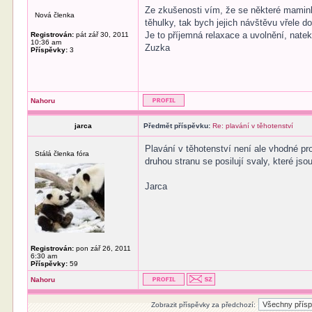
Ze zkušenosti vím, že se některé mamink
Nová členka
těhulky, tak bych jejich návštěvu vřele do
Je to příjemná relaxace a uvolnění, nate
Registrován:
pát zář 30, 2011
10:36 am
Zuzka
Příspěvky:
3
Nahoru
jarca
Předmět příspěvku:
Re: plavání v těhotenství
Plavání v těhotenství není ale vhodné pro
Stálá členka fóra
druhou stranu se posilují svaly, které js
Jarca
Registrován:
pon zář 26, 2011
6:30 am
Příspěvky:
59
Nahoru
Zobrazit příspěvky za předchozí: