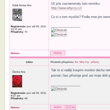
Už jste zaznamenaly tuto novinku:
Stálá členka fóra
http://www.whycry.cz/
Co si o tom myslíte? Podle mne jen nes
_________________
Registrován:
pon zář 26, 2011
10:12 am
Příspěvky:
74
Nahoru
Lilien
Předmět příspěvku:
Re: Why Cry - přístroj
Tak to si raději koupím monitor dechu n
Členka fóra
poznat i bez přístroje proč asi moje dítě 
_________________
Registrován:
pon zář 26, 2011
9:37 am
Příspěvky:
49
Nahoru