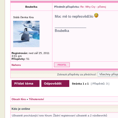
Boubelka
Předmět příspěvku:
Re: Why Cry - přístroj
Moc mě to nepřesvědčilo
Stálá členka fóra
_________________
Boubelka
Registrován:
ned zář 25, 2011
3:01 pm
Příspěvky:
51
Nahoru
Zobrazit příspěvky za předchozí:
Stránka
1
z
1
[ Příspěvků: 3 ]
Obsah fóra
»
Těhotenství
Kdo je online
Uživatelé procházející toto fórum: Žádní registrovaní uživatelé a 2 návštevníků