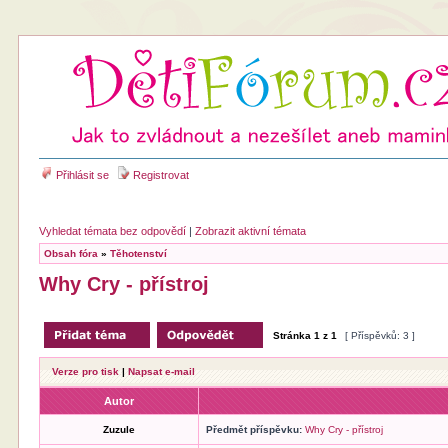
Přihlásit se
Registrovat
Vyhledat témata bez odpovědí
|
Zobrazit aktivní témata
Obsah fóra
»
Těhotenství
Why Cry - přístroj
Stránka
1
z
1
[ Příspěvků: 3 ]
Verze pro tisk
|
Napsat e-mail
Autor
Zuzule
Předmět příspěvku:
Why Cry - přístroj