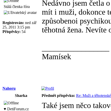
Nedávno jsem četla o
Stálá členka fóra
mít i muži, dokonce t
způsobenoi psychikou
Registrován:
ned zář
25, 2011 3:15 pm
těhotná žena. Nevíte
Příspěvky:
54
_________________
Mamísek
Nahoru
Sharka
Předmět příspěvku:
Re: Muži a těhotensk
Také jsem něco takové
♥ DetiForum.cz