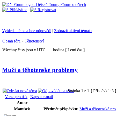
Přihlásit se
Registrovat
Vyhledat témata bez odpovědí
|
Zobrazit aktivní témata
Obsah fóra
»
Těhotenství
Všechny časy jsou v UTC + 1 hodina [ Letní čas ]
Muži a těhotenské problémy
Stránka
1
z
1
[ Příspěvků: 3 
Verze pro tisk
|
Napsat e-mail
Autor
Mamísek
Předmět příspěvku:
Muži a těhotenské pr