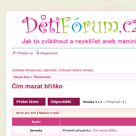
Přihlásit se
Registrovat
Vyhledat témata bez odpovědí
|
Zobrazit aktivní témata
Obsah fóra
»
Těhotenství
Čím mazat bříško
Stránka
1
z
1
[ Příspěvků: 9 ]
Verze pro tisk
|
Napsat e-mail
Autor
beruska
Předmět příspěvku:
Čím mazat bříško