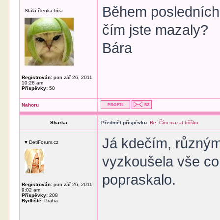
Během posledních 
Stálá členka fóra
čím jste mazaly?
Bára
Registrován:
pon zář 26, 2011
10:28 am
Příspěvky:
50
Nahoru
Sharka
Předmět příspěvku:
Re: Čím mazat bříško
Já kdečím, různými
♥ DetiForum.cz
vyzkoušela vše co 
popraskalo.
Registrován:
pon zář 26, 2011
9:02 am
Příspěvky:
208
Bydliště:
Praha
______________