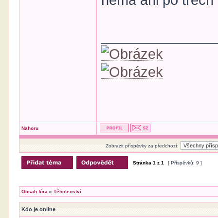
nemá ani po třech d
______________
Nahoru
Zobrazit příspěvky za předchozí:
Stránka
1
z
1
[ Příspěvků: 9 ]
Obsah fóra
»
Těhotenství
Kdo je online