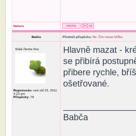
Nahoru
Babča
Předmět příspěvku:
Re: Čím mazat bříško
Hlavně mazat - krém
Stálá členka fóra
se přibírá postu
přibere rychle, bří
ošetřované.
Registrován:
ned zář 25, 2011
3:23 pm
Příspěvky:
78
______________
Babča