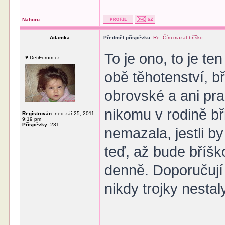
Nahoru
Adamka
Předmět příspěvku:
Re: Čím mazat bříško
To je ono, to je 
♥ DetiForum.cz
obě těhotenství, b
obrovské a ani pra
nikomu v rodině bř
Registrován:
ned zář 25, 2011
9:19 pm
Příspěvky:
231
nemazala, jestli by
teď, až bude bříšk
denně. Doporučují 
nikdy trojky nestal