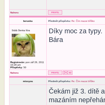
Nahoru
beruska
Předmět příspěvku:
Re: Čím mazat bříško
Díky moc za typy.
Stálá členka fóra
Bára
Registrován:
pon zář 26, 2011
10:28 am
Příspěvky:
50
Nahoru
missyou
Předmět příspěvku:
Re: Čím mazat bříško
Čekám již 3. dítě a
mazáním nepřeháně