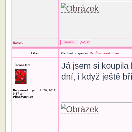
Nahoru
Lilien
Předmět příspěvku:
Re: Čím mazat bříško
Já jsem si koupila
Členka fóra
dní, i když ještě 
Registrován:
pon zář 26, 2011
9:37 am
______________
Příspěvky:
49