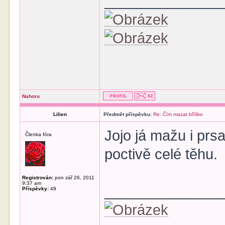
______________
Nahoru
Lilien
Předmět příspěvku:
Re: Čím mazat bříško
Jojo já mažu i prs
Členka fóra
poctivě celé těhu.
Registrován:
pon zář 26, 2011
9:37 am
______________
Příspěvky:
49