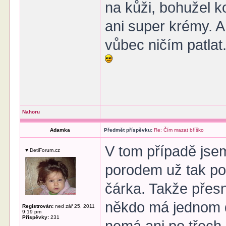
na kůži, bohužel 
ani super krémy. A
vůbec ničím patlat
Nahoru
Adamka
Předmět příspěvku:
Re: Čím mazat bříško
V tom případě jsem
♥ DetiForum.cz
porodem už tak poc
čárka. Takže přesn
někdo má jednom d
Registrován:
ned zář 25, 2011
9:19 pm
Příspěvky:
231