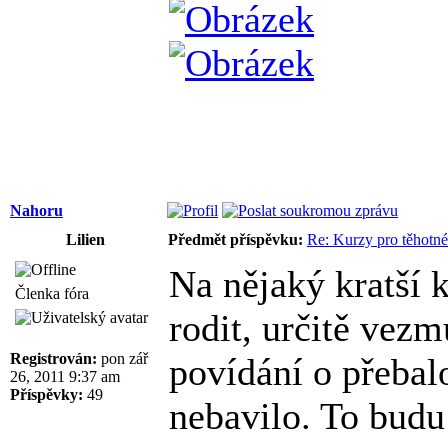
Nahoru
Lilien
Předmět příspěvku:
Re: Kurzy pro těhotné
Na nějaký kratší 
Členka fóra
rodit, určitě vezm
Registrován:
pon zář
povídání o přebal
26, 2011 9:37 am
Příspěvky:
49
nebavilo. To budu