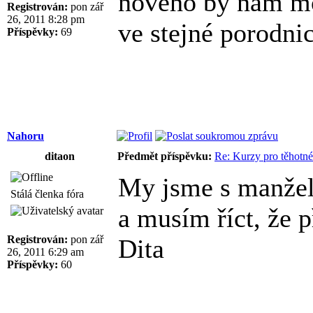
nového by nám moh
Registrován:
pon zář
26, 2011 8:28 pm
ve stejné porodnic
Příspěvky:
69
Nahoru
ditaon
Předmět příspěvku:
Re: Kurzy pro těhotné
My jsme s manžel
Stálá členka fóra
a musím říct, že p
Registrován:
pon zář
Dita
26, 2011 6:29 am
Příspěvky:
60