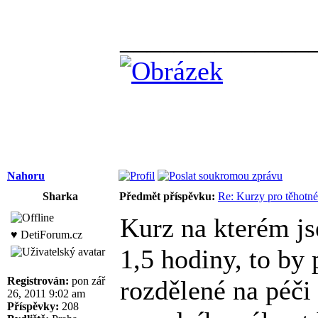
______________
Nahoru
Sharka
Předmět příspěvku:
Re: Kurzy pro těhotné
Kurz na kterém js
♥ DetiForum.cz
1,5 hodiny, to by
Registrován:
pon zář
rozdělené na péči
26, 2011 9:02 am
Příspěvky:
208