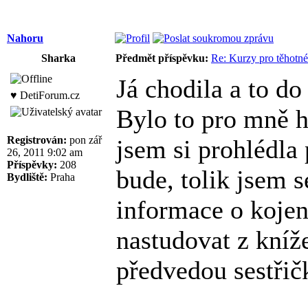
Nahoru
Sharka
Předmět příspěvku:
Re: Kurzy pro těhotné
Já chodila a to do
♥ DetiForum.cz
Bylo to pro mně h
Registrován:
pon zář
jsem si prohlédla 
26, 2011 9:02 am
Příspěvky:
208
bude, tolik jsem s
Bydliště:
Praha
informace o kojení
nastudovat z kníž
předvedou sestřičk