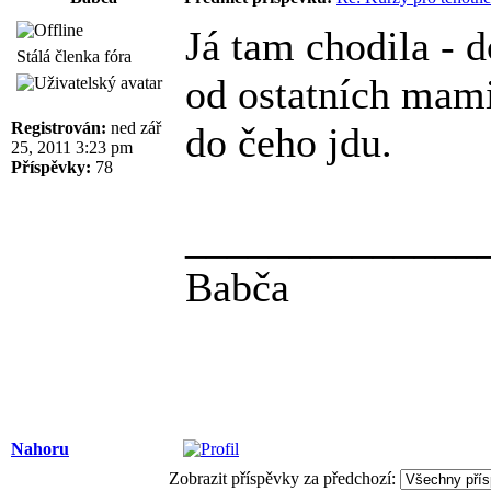
Já tam chodila - d
Stálá členka fóra
od ostatních mamin
Registrován:
ned zář
do čeho jdu.
25, 2011 3:23 pm
Příspěvky:
78
______________
Babča
Nahoru
Zobrazit příspěvky za předchozí: