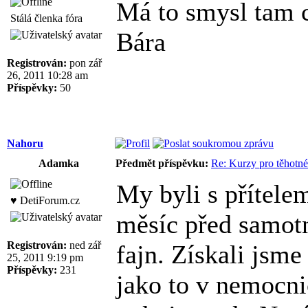
Má to smysl tam c
Stálá členka fóra
Bára
Registrován:
pon zář
26, 2011 10:28 am
Příspěvky:
50
Nahoru
Adamka
Předmět příspěvku:
Re: Kurzy pro těhotné
My byli s přítele
♥ DetiForum.cz
měsíc před samot
Registrován:
ned zář
fajn. Získali jsme
25, 2011 9:19 pm
Příspěvky:
231
jako to v nemocnic