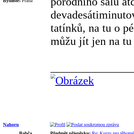
porodního sálu at
Bydliště:
Praha
devadesátiminutov
tatínků, na tu o 
můžu jít jen na tu 
______________
Nahoru
Babča
Předmět příspěvku:
Re: Kurzy pro těhotné