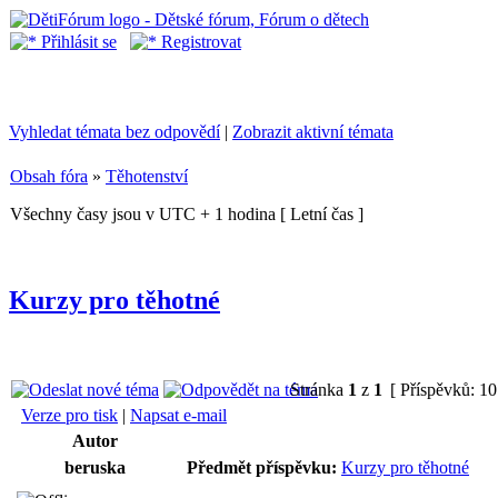
Přihlásit se
Registrovat
Vyhledat témata bez odpovědí
|
Zobrazit aktivní témata
Obsah fóra
»
Těhotenství
Všechny časy jsou v UTC + 1 hodina [ Letní čas ]
Kurzy pro těhotné
Stránka
1
z
1
[ Příspěvků: 10
Verze pro tisk
|
Napsat e-mail
Autor
beruska
Předmět příspěvku:
Kurzy pro těhotné