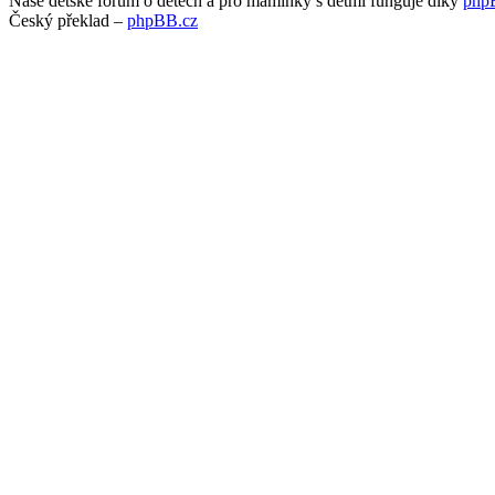
Naše dětské fórum o dětech a pro maminky s dětmi funguje díky
php
Český překlad –
phpBB.cz