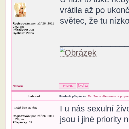
vrátila až po ukon
světec, že tu nízk
Registrován:
pon zář 26, 2011
9:02 am
Příspěvky:
208
Bydliště:
Praha
______________
Nahoru
baborad
Předmět příspěvku:
Re: Sex v těhotenství a po po
I u nás sexulní ži
Stálá členka fóra
Registrován:
pon zář 26, 2011
jsou i jiné priority
8:28 pm
Příspěvky:
69