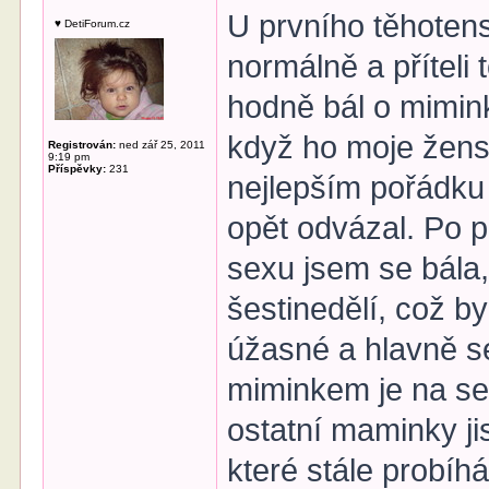
U prvního těhotens
♥ DetiForum.cz
normálně a příteli 
hodně bál o mimin
když ho moje ženská
Registrován:
ned zář 25, 2011
9:19 pm
Příspěvky:
231
nejlepším pořádku
opět odvázal. Po p
sexu jsem se bála,
šestinedělí, což by 
úžasné a hlavně s
miminkem je na se
ostatní maminky ji
které stále probí