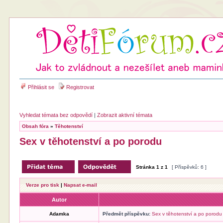
Přihlásit se
Registrovat
Vyhledat témata bez odpovědí
|
Zobrazit aktivní témata
Obsah fóra
»
Těhotenství
Sex v těhotenství a po porodu
Stránka
1
z
1
[ Příspěvků: 6 ]
Verze pro tisk
|
Napsat e-mail
Autor
Adamka
Předmět příspěvku:
Sex v těhotenství a po porodu