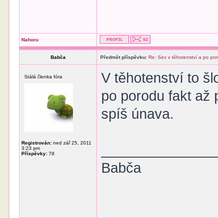
Nahoru
Babča
Předmět příspěvku:
Re: Sex v těhotenství a po po
V těhotenství to š
Stálá členka fóra
po porodu fakt až 
spíš únava.
Registrován:
ned zář 25, 2011
______________
3:23 pm
Příspěvky:
78
Babča