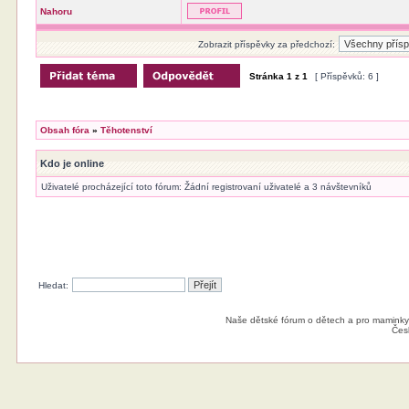
Nahoru
Zobrazit příspěvky za předchozí:
Stránka
1
z
1
[ Příspěvků: 6 ]
Obsah fóra
»
Těhotenství
Kdo je online
Uživatelé procházející toto fórum: Žádní registrovaní uživatelé a 3 návštevníků
Hledat:
Naše dětské fórum o dětech a pro maminky
Čes