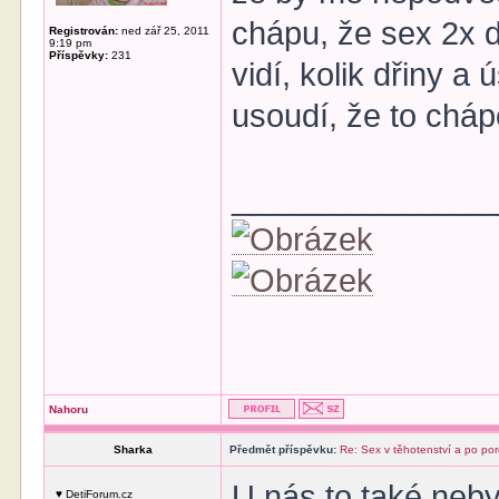
chápu, že sex 2x 
Registrován:
ned zář 25, 2011
9:19 pm
Příspěvky:
231
vidí, kolik dřiny a 
usoudí, že to cháp
______________
Nahoru
Sharka
Předmět příspěvku:
Re: Sex v těhotenství a po po
U nás to také neby
♥ DetiForum.cz