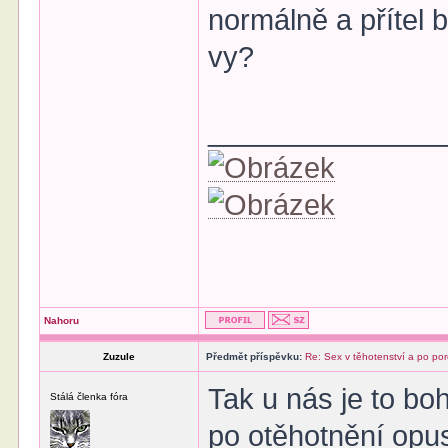
normálně a přítel 
vy?
______________
Nahoru
Zuzule
Předmět příspěvku:
Re: Sex v těhotenství a po po
Tak u nás je to bo
Stálá členka fóra
po otěhotnění opus