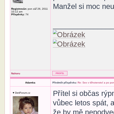
Manžel si moc neu
Registrován:
pon zář 26, 2011
10:12 am
Příspěvky:
74
______________
Nahoru
Adamka
Předmět příspěvku:
Re: Sex v těhotenství a po po
Přítel si občas rýp
♥ DetiForum.cz
vůbec letos spát, 
že by mě nepodvedl