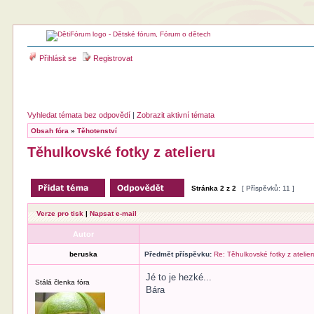
Přihlásit se
Registrovat
Vyhledat témata bez odpovědí
|
Zobrazit aktivní témata
Obsah fóra
»
Těhotenství
Těhulkovské fotky z atelieru
Stránka
2
z
2
[ Příspěvků: 11 ]
Verze pro tisk
|
Napsat e-mail
Autor
beruska
Předmět příspěvku:
Re: Těhulkovské fotky z atelier
Jé to je hezké...
Stálá členka fóra
Bára