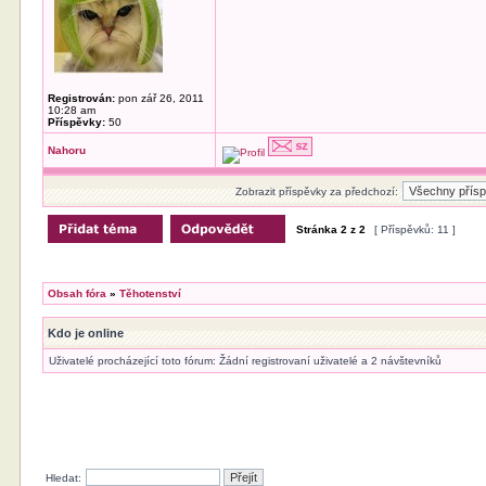
Registrován:
pon zář 26, 2011
10:28 am
Příspěvky:
50
Nahoru
Zobrazit příspěvky za předchozí:
Stránka
2
z
2
[ Příspěvků: 11 ]
Obsah fóra
»
Těhotenství
Kdo je online
Uživatelé procházející toto fórum: Žádní registrovaní uživatelé a 2 návštevníků
Hledat: