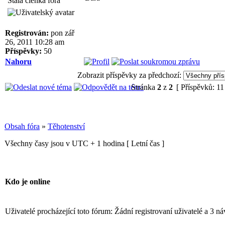
Stálá členka fóra
Registrován:
pon zář
26, 2011 10:28 am
Příspěvky:
50
Nahoru
Zobrazit příspěvky za předchozí:
Stránka
2
z
2
[ Příspěvků: 11
Obsah fóra
»
Těhotenství
Všechny časy jsou v UTC + 1 hodina [ Letní čas ]
Kdo je online
Uživatelé procházející toto fórum: Žádní registrovaní uživatelé a 3 n