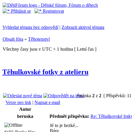
Přihlásit se
Registrovat
Vyhledat témata bez odpovědí
|
Zobrazit aktivní témata
Obsah fóra
»
Těhotenství
Všechny časy jsou v UTC + 1 hodina [ Letní čas ]
Těhulkovské fotky z atelieru
Stránka
2
z
2
[ Příspěvků: 11
Verze pro tisk
|
Napsat e-mail
Autor
beruska
Předmět příspěvku:
Re: Těhulkovské fotky
Jé to je hezké...
Bára