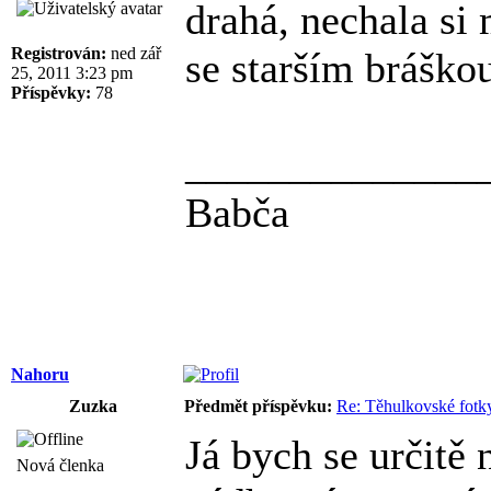
drahá, nechala si 
Registrován:
ned zář
se starším bráško
25, 2011 3:23 pm
Příspěvky:
78
______________
Babča
Nahoru
Zuzka
Předmět příspěvku:
Re: Těhulkovské fotky
Já bych se určitě n
Nová členka