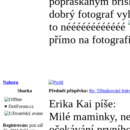
popraskaným bříšk
dobrý fotograf vy
to néééééééééééé
přímo na fotografi
Nahoru
Sharka
Předmět příspěvku:
Re: Těhulkovské fotky
Erika Kai píše:
♥ DetiForum.cz
Milé maminky, nev
Registrován:
pon zář
očekávání prvního