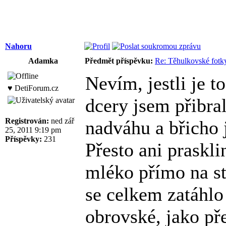
Nahoru
Adamka
Předmět příspěvku:
Re: Těhulkovské fotky
Nevím, jestli je t
♥ DetiForum.cz
dcery jsem přibra
Registrován:
ned zář
nadváhu a břicho 
25, 2011 9:19 pm
Příspěvky:
231
Přesto ani praskli
mléko přímo na st
se celkem zatáhlo
obrovské, jako př