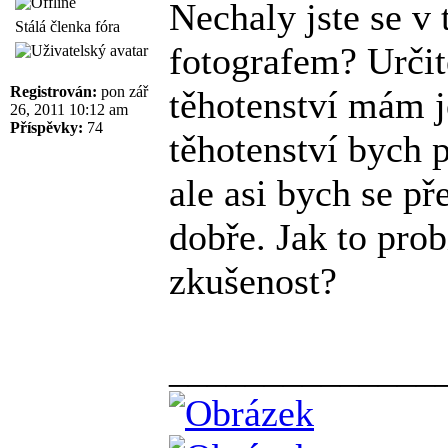
Nechaly jste se v 
Stálá členka fóra
fotografem? Určit
Registrován:
pon zář
těhotenství mám j
26, 2011 10:12 am
Příspěvky:
74
těhotenství bych 
ale asi bych se př
dobře. Jak to pro
zkušenost?
______________