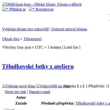
Přihlásit se
Registrovat
Vyhledat témata bez odpovědí
|
Zobrazit aktivní témata
Obsah fóra
»
Těhotenství
Všechny časy jsou v UTC + 1 hodina [ Letní čas ]
Těhulkovské fotky z atelieru
Stránka
1
z
2
[ Příspěvků: 11
Verze pro tisk
|
Napsat e-mail
Autor
Zuzule
Předmět příspěvku:
Těhulkovské fotky z a