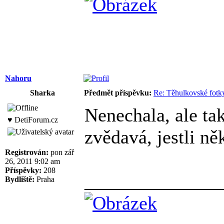
Nahoru
Sharka
Předmět příspěvku:
Re: Těhulkovské fotky
Nenechala, ale ta
♥ DetiForum.cz
zvědavá, jestli n
Registrován:
pon zář
26, 2011 9:02 am
Příspěvky:
208
______________
Bydliště:
Praha