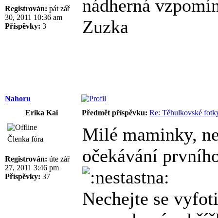
nádherná vzpomín
Registrován:
pát zář
30, 2011 10:36 am
Zuzka
Příspěvky:
3
Nahoru
Erika Kai
Předmět příspěvku:
Re: Těhulkovské fotky
Milé maminky, nev
Členka fóra
očekávání prvního
Registrován:
úte zář
27, 2011 3:46 pm
Příspěvky:
37
Nechejte se vyfoti