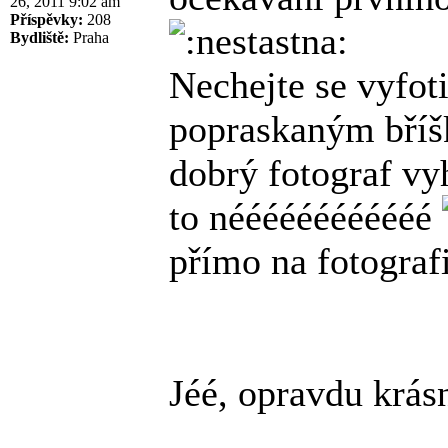
26, 2011 9:02 am
Příspěvky:
208
Bydliště:
Praha
Nechejte se vyfoti
popraskaným bříšk
dobrý fotograf vy
to néééééééééééé
přímo na fotografi
Jéé, opravdu krás