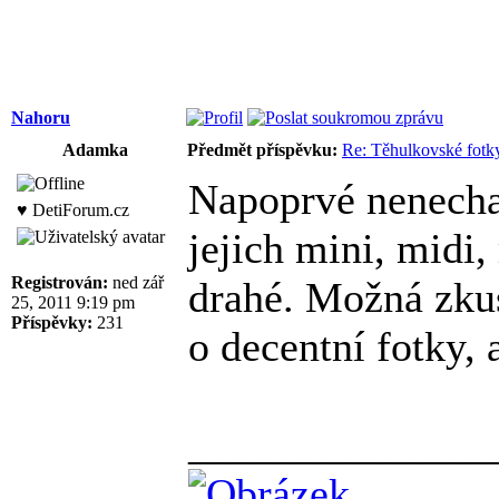
Nahoru
Adamka
Předmět příspěvku:
Re: Těhulkovské fotky
Napoprvé nenechal
♥ DetiForum.cz
jejich mini, midi,
Registrován:
ned zář
drahé. Možná zkus
25, 2011 9:19 pm
Příspěvky:
231
o decentní fotky, 
______________