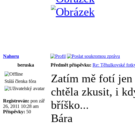
Nahoru
beruska
Předmět příspěvku:
Re: Těhulkovské fotky
Zatím mě fotí jen 
Stálá členka fóra
chtěla zkusit, i 
Registrován:
pon zář
bříško...
26, 2011 10:28 am
Příspěvky:
50
Bára