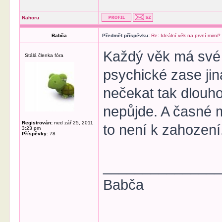
Nahoru
Babča
Předmět příspěvku:
Re: Ideální věk na první mimi?
Každý věk má své -
Stálá členka fóra
psychické zase jin
nečekat tak dlouho
nepůjde. A časné m
Registrován:
ned zář 25, 2011
to není k zahození.
3:23 pm
Příspěvky:
78
______________
Babča