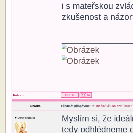
i s mateřskou zvlá
zkušenost a názor
______________
Nahoru
Sharka
Předmět příspěvku:
Re: Ideální věk na první mimi?
Myslím si, že ideá
♥ DetiForum.cz
tedy odhlédneme od