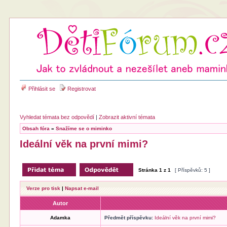
Přihlásit se
Registrovat
Vyhledat témata bez odpovědí
|
Zobrazit aktivní témata
Obsah fóra
»
Snažíme se o miminko
Ideální věk na první mimi?
Stránka
1
z
1
[ Příspěvků: 5 ]
Verze pro tisk
|
Napsat e-mail
Autor
Adamka
Předmět příspěvku:
Ideální věk na první mimi?