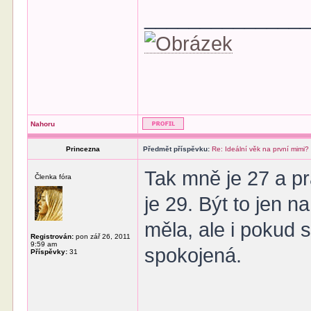
______________
Nahoru
Princezna
Předmět příspěvku:
Re: Ideální věk na první mimi?
Tak mně je 27 a pr
Členka fóra
je 29. Být to jen 
měla, ale i pokud 
Registrován:
pon zář 26, 2011
9:59 am
spokojená.
Příspěvky:
31