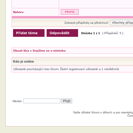
Nahoru
Zobrazit příspěvky za předchozí:
Stránka
1
z
1
[ Příspěvků: 5 ]
Obsah fóra
»
Snažíme se o miminko
Kdo je online
Uživatelé procházející toto fórum: Žádní registrovaní uživatelé a 1 návštěvník
Hledat:
Naše dětské fórum o dětech a pro maminky
Čes