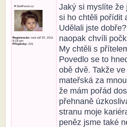
Jaký si myslíte že 
♥ DetiForum.cz
si ho chtěli pořídit
Udělali jste dobře?
naopak chvíli počk
Registrován:
ned zář 25, 2011
9:19 pm
Příspěvky:
231
My chtěli s přítele
Povedlo se to hne
obě dvě. Takže ve 
mateřská za mnou.
že mám pořád dost
přehnaně úzkosliv
stranu moje kariér
peněz jsme také nes