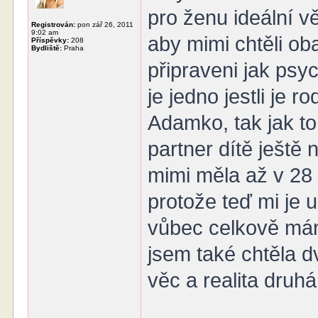
pro ženu ideální 
Registrován:
pon zář 26, 2011
9:02 am
aby mimi chtěli oba
Příspěvky:
208
Bydliště:
Praha
připraveni jak psy
je jedno jestli je 
Adamko, tak jak to
partner dítě ještě
mimi měla až v 28
protože teď mi je 
vůbec celkově mám
jsem také chtěla dv
věc a realita druh