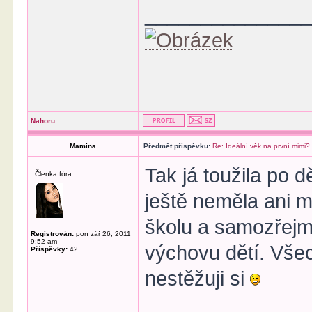
______________
Nahoru
Mamina
Předmět příspěvku:
Re: Ideální věk na první mimi?
Tak já toužila po d
Členka fóra
ještě neměla ani 
školu a samozřej
Registrován:
pon zář 26, 2011
9:52 am
výchovu dětí. Všec
Příspěvky:
42
nestěžuji si