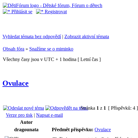
Přihlásit se
Registrovat
Vyhledat témata bez odpovědí
|
Zobrazit aktivní témata
Obsah fóra
»
Snažíme se o miminko
Všechny časy jsou v UTC + 1 hodina [ Letní čas ]
Ovulace
Stránka
1
z
1
[ Příspěvků: 4 
Verze pro tisk
|
Napsat e-mail
Autor
dragounata
Předmět příspěvku:
Ovulace