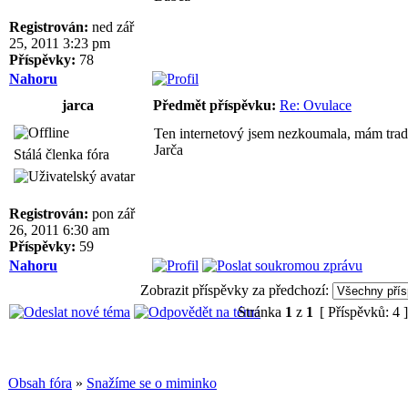
Registrován:
ned zář
25, 2011 3:23 pm
Příspěvky:
78
Nahoru
jarca
Předmět příspěvku:
Re: Ovulace
Ten internetový jsem nezkoumala, mám tradi
Jarča
Stálá členka fóra
Registrován:
pon zář
26, 2011 6:30 am
Příspěvky:
59
Nahoru
Zobrazit příspěvky za předchozí:
Stránka
1
z
1
[ Příspěvků: 4 
Obsah fóra
»
Snažíme se o miminko