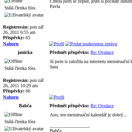
Chtěla jsem se zeptat, jestli si počítáte dat
Pavla
Stálá členka fóra
Registrován:
pon zář
26, 2011 6:55 am
Příspěvky:
65
Nahoru
janicka
Předmět příspěvku:
Re: Ovulace
Já jsem si založila na internetu menstruační
Jana
Stálá členka fóra
Registrován:
pon zář
26, 2011 10:29 am
Příspěvky:
66
Nahoru
Babča
Předmět příspěvku:
Re: Ovulace
Ano, ten menstruační kalendář je dobrý...
Stálá členka fóra
_________________
Babča