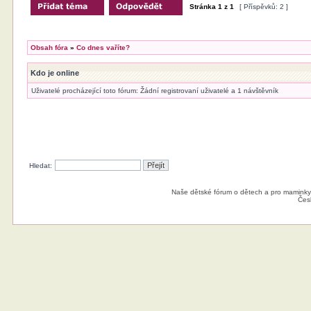
Stránka
1
z
1
[ Příspěvků: 2 ]
Obsah fóra
»
Co dnes vaříte?
Kdo je online
Uživatelé procházející toto fórum: Žádní registrovaní uživatelé a 1 návštěvník
Hledat:
Naše dětské fórum o dětech a pro maminky
Čes