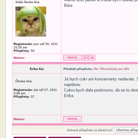
Stálá členka fóra
Bára
Registrován:
pon zář 26, 2011
10:28 am
Příspěvky:
50
Nahoru
Erika Kai
Předmět příspěvku:
Re: Přesnídávky pro děti
Já bych cukr ani konzervanty nedávala. 
Členka fóra
najednou.
Cukru bych dala poskrovnu, dá se to dos
Registrován:
úte zář 27, 2011
3:46 pm
Erika
Příspěvky:
37
Nahoru
Zobrazit příspěvky za předchozí: