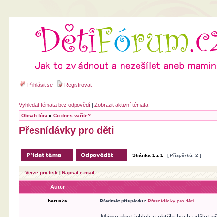
Přihlásit se
Registrovat
Vyhledat témata bez odpovědí
|
Zobrazit aktivní témata
Obsah fóra
»
Co dnes vaříte?
Přesnídávky pro děti
Stránka
1
z
1
[ Příspěvků: 2 ]
Verze pro tisk
|
Napsat e-mail
Autor
beruska
Předmět příspěvku:
Přesnídávky pro děti
Máme dost jablek a chtěla bych udělat p