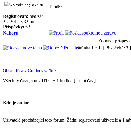
_________________
Emilka
Registrován:
ned zář
25, 2011 3:32 pm
Příspěvky:
63
Nahoru
Zobrazit příspěvk
Stránka
1
z
1
[ Příspěvků: 3 
Obsah fóra
»
Co dnes vaříte?
Všechny časy jsou v UTC + 1 hodina [ Letní čas ]
Kdo je online
Uživatelé procházející toto fórum: Žádní registrovaní uživatelé a 1 ná