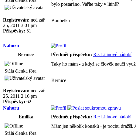
Stálá členka fóra
bylo postaráno. Vaříte taky v litině?
_________________
Registrován:
ned zář
Boubelka
25, 2011 3:01 pm
Příspěvky:
51
Nahoru
Bernice
Předmět příspěvku:
Re: Litinové nádobí
Taky ho mám - a když se člověk naučí využíva
Stálá členka fóra
_________________
Bernice
Registrován:
ned zář
25, 2011 2:16 pm
Příspěvky:
62
Nahoru
Emilka
Předmět příspěvku:
Re: Litinové nádobí
Mám jen několik kousků - je trochu dražší.
Stálá členka fóra