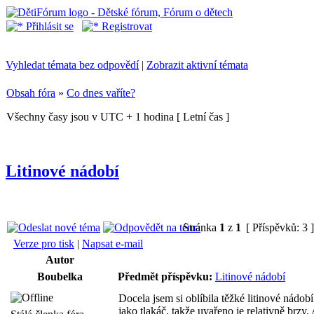
Přihlásit se
Registrovat
Vyhledat témata bez odpovědí
|
Zobrazit aktivní témata
Obsah fóra
»
Co dnes vaříte?
Všechny časy jsou v UTC + 1 hodina [ Letní čas ]
Litinové nádobí
Stránka
1
z
1
[ Příspěvků: 3 
Verze pro tisk
|
Napsat e-mail
Autor
Boubelka
Předmět příspěvku:
Litinové nádobí
Docela jsem si oblíbila těžké litinové nádob
jako tlakáč, takže uvařeno je relativně brzy. 