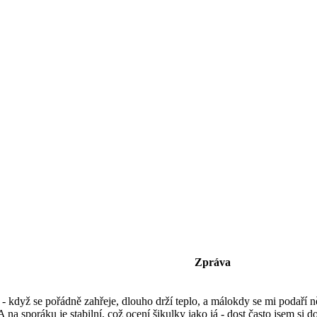
]
Zpráva
í - když se pořádně zahřeje, dlouho drží teplo, a málokdy se mi podaří n
A na sporáku je stabilní, což ocení šikulky jako já - dost často jsem si d