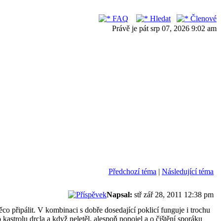
FAQ
Hledat
Členové
Právě je pát srp 07, 2026 9:02 am
Předchozí téma
|
Následující téma
Napsal:
stř zář 28, 2011 12:38 pm
ěco připálit. V kombinaci s dobře dosedající poklicí funguje i trochu
o kastrolu drcla a když neletěl, alespoň popojel a o čištění sporáku