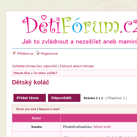
Přihlásit se
Registrovat
Vyhledat témata bez odpovědí
|
Zobrazit aktivní témata
Obsah fóra
»
Co dnes vaříte?
Dětský koláč
Stránka
1
z
1
[ Příspěvek: 1 ]
Verze pro tisk
|
Napsat e-mail
Autor
Sandra
Předmět příspěvku:
Dětský koláč