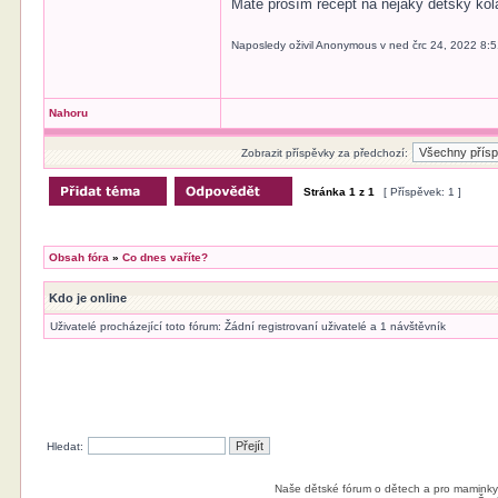
Máte prosím recept na nějaký dětský ko
Naposledy oživil Anonymous v ned črc 24, 2022 8:
Nahoru
Zobrazit příspěvky za předchozí:
Stránka
1
z
1
[ Příspěvek: 1 ]
Obsah fóra
»
Co dnes vaříte?
Kdo je online
Uživatelé procházející toto fórum: Žádní registrovaní uživatelé a 1 návštěvník
Hledat:
Naše dětské fórum o dětech a pro maminky