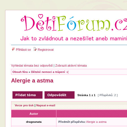
Přihlásit se
Registrovat
Vyhledat témata bez odpovědí
|
Zobrazit aktivní témata
Obsah fóra
»
Dětské nemoci a trápení :-(
Alergie a astma
Stránka
1
z
1
[ Příspěvků: 2 ]
Verze pro tisk
|
Napsat e-mail
Autor
dragounata
Předmět příspěvku:
Alergie a astma