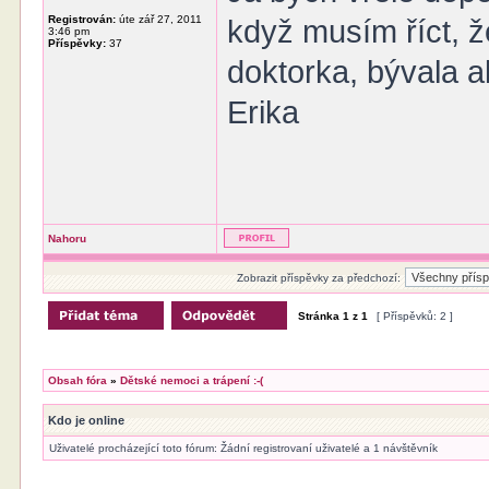
Registrován:
úte zář 27, 2011
když musím říct, ž
3:46 pm
Příspěvky:
37
doktorka, bývala a
Erika
Nahoru
Zobrazit příspěvky za předchozí:
Stránka
1
z
1
[ Příspěvků: 2 ]
Obsah fóra
»
Dětské nemoci a trápení :-(
Kdo je online
Uživatelé procházející toto fórum: Žádní registrovaní uživatelé a 1 návštěvník