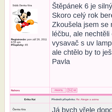
Štěpánek 6 je silný
Stálá členka fóra
Skoro celý rok ber
Zkoušela jsem se na
léčbu, ale nechtěli
Registrován:
pon zář 26, 2011
vysavač s uv lamp
6:55 am
Příspěvky:
65
ale chtělo by to ješ
Pavla
Nahoru
Erika Kai
Předmět příspěvku:
Re: Alergie a astma
Já bych vřele dopo
Členka fóra