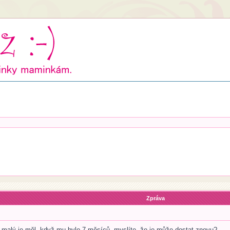
Zpráva
, malý je měl, když mu bylo 7 měsíců, myslíte, že je může dostat znovu?