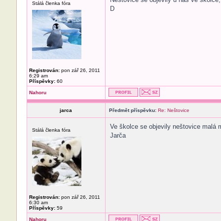
Stálá členka fóra
D
Registrován:
pon zář 26, 2011
6:29 am
Příspěvky:
60
Nahoru
jarca
Předmět příspěvku:
Re: Neštovice
Ve školce se objevily neštovice malá 
Stálá členka fóra
Jarča
Registrován:
pon zář 26, 2011
6:30 am
Příspěvky:
59
Nahoru