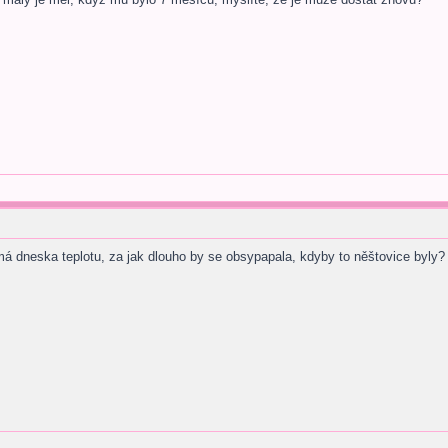
má dneska teplotu, za jak dlouho by se obsypapala, kdyby to něštovice byly?