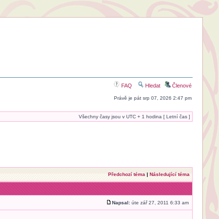
FAQ
Hledat
Členové
Právě je pát srp 07, 2026 2:47 pm
Všechny časy jsou v UTC + 1 hodina [ Letní čas ]
Předchozí téma
|
Následující téma
Napsal:
úte zář 27, 2011 6:33 am