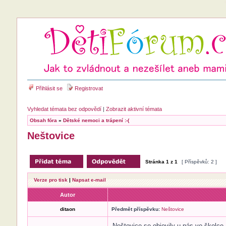
Přihlásit se
Registrovat
Vyhledat témata bez odpovědí
|
Zobrazit aktivní témata
Obsah fóra
»
Dětské nemoci a trápení :-(
Neštovice
Stránka
1
z
1
[ Příspěvků: 2 ]
Verze pro tisk
|
Napsat e-mail
Autor
ditaon
Předmět příspěvku:
Neštovice
Neštovice se objevily u nás ve školce