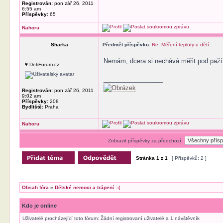
Registrován:
pon zář 26, 2011
6:55 am
Příspěvky:
65
Nahoru
Sharka
Předmět příspěvku:
Re: Měření teploty u dětí
Nemám, dcera si nechává měřit pod paží 
♥ DetiForum.cz
_________________
Registrován:
pon zář 26, 2011
9:02 am
Příspěvky:
208
Bydliště:
Praha
Nahoru
Zobrazit příspěvky za předchozí:
Stránka
1
z
1
[ Příspěvků: 2 ]
Obsah fóra
»
Dětské nemoci a trápení :-(
Kdo je online
Uživatelé procházející toto fórum: Žádní registrovaní uživatelé a 1 návštěvník