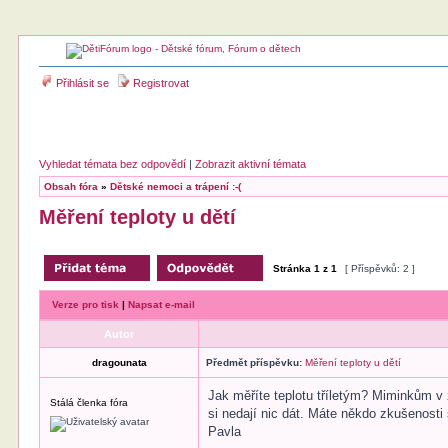
Přihlásit se
Registrovat
Vyhledat témata bez odpovědí
|
Zobrazit aktivní témata
Obsah fóra
»
Dětské nemoci a trápení :-(
Měření teploty u dětí
Stránka
1
z
1
[ Příspěvků: 2 ]
Verze pro tisk
|
Napsat e-mail
Autor
dragounata
Předmět příspěvku:
Měření teploty u dětí
Jak měříte teplotu tříletým? Miminkům v z
Stálá členka fóra
si nedají nic dát. Máte někdo zkušenosti
Pavla