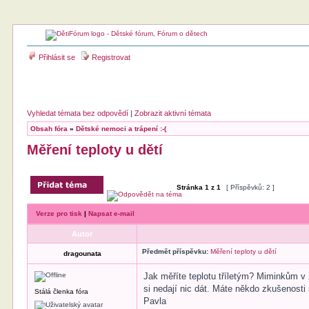
Přihlásit se
Registrovat
Vyhledat témata bez odpovědí
|
Zobrazit aktivní témata
Obsah fóra
»
Dětské nemoci a trápení :-(
Měření teploty u dětí
Stránka
1
z
1
[ Příspěvků: 2 ]
Verze pro tisk
|
Napsat e-mail
Autor
Předmět příspěvku:
Měření teploty u dětí
dragounata
Jak měříte teplotu tříletým? Miminkům v z
si nedají nic dát. Máte někdo zkušenosti
Stálá členka fóra
Pavla