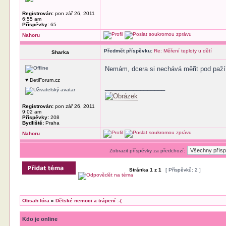
Registrován:
pon zář 26, 2011
6:55 am
Příspěvky:
65
Nahoru
Předmět příspěvku:
Re: Měření teploty u dětí
Sharka
Nemám, dcera si nechává měřit pod paží 
♥ DetiForum.cz
_________________
Registrován:
pon zář 26, 2011
9:02 am
Příspěvky:
208
Bydliště:
Praha
Nahoru
Zobrazit příspěvky za předchozí:
Stránka
1
z
1
[ Příspěvků: 2 ]
Obsah fóra
»
Dětské nemoci a trápení :-(
Kdo je online