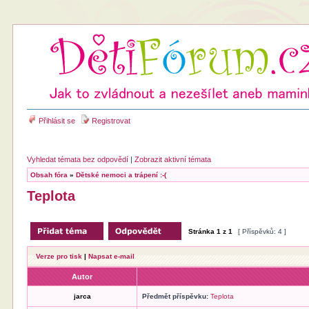
Přihlásit se
Registrovat
Vyhledat témata bez odpovědí
|
Zobrazit aktivní témata
Obsah fóra
»
Dětské nemoci a trápení :-(
Teplota
Stránka
1
z
1
[ Příspěvků: 4 ]
Verze pro tisk
|
Napsat e-mail
Autor
jarca
Předmět příspěvku:
Teplota