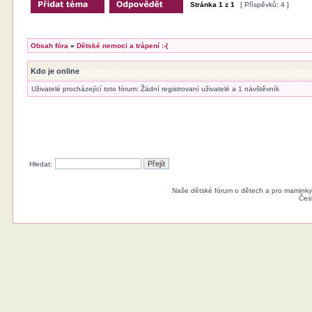
Stránka
1
z
1
[ Příspěvků: 4 ]
Obsah fóra
»
Dětské nemoci a trápení :-(
Kdo je online
Uživatelé procházející toto fórum: Žádní registrovaní uživatelé a 1 návštěvník
Hledat:
Naše dětské fórum o dětech a pro maminky
Čes