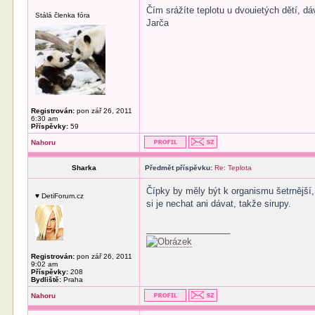
Čím srážíte teplotu u dvouietých dětí, dá
Stálá členka fóra
Jarča
Registrován:
pon zář 26, 2011
6:30 am
Příspěvky:
59
Nahoru
Sharka
Předmět příspěvku:
Re: Teplota
Čípky by měly být k organismu šetrnější, 
♥ DetiForum.cz
si je nechat ani dávat, takže sirupy.
_________________
Registrován:
pon zář 26, 2011
9:02 am
Příspěvky:
208
Bydliště:
Praha
Nahoru