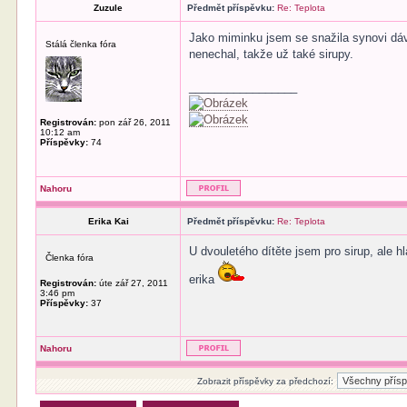
Zuzule
Předmět příspěvku:
Re: Teplota
Jako miminku jsem se snažila synovi dávat
Stálá členka fóra
nenechal, takže už také sirupy.
_________________
Registrován:
pon zář 26, 2011
10:12 am
Příspěvky:
74
Nahoru
Erika Kai
Předmět příspěvku:
Re: Teplota
U dvouletého dítěte jsem pro sirup, ale h
Členka fóra
erika
Registrován:
úte zář 27, 2011
3:46 pm
Příspěvky:
37
Nahoru
Zobrazit příspěvky za předchozí: